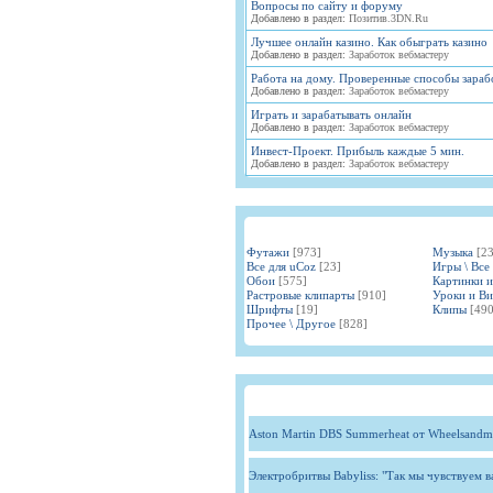
Вопросы по сайту и форуму
Добавлено в раздел:
Позитив.3DN.Ru
Лучшее онлайн казино. Как обыграть казино
Добавлено в раздел:
Заработок вебмастеру
Работа на дому. Проверенные способы зараб
Добавлено в раздел:
Заработок вебмастеру
Играть и зарабатывать онлайн
Добавлено в раздел:
Заработок вебмастеру
Инвест-Проект. Прибыль каждые 5 мин.
Добавлено в раздел:
Заработок вебмастеру
Футажи
[973]
Музыка
[2
Все для uCoz
[23]
Игры \ Все
Обои
[575]
Картинки 
Растровые клипарты
[910]
Уроки и В
Шрифты
[19]
Клипы
[490
Прочее \ Другое
[828]
Aston Martin DBS Summerheat от Wheelsandm
Электробритвы Babyliss: "Так мы чувствуем 