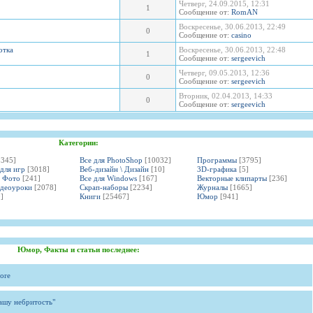
Четверг, 24.09.2015, 12:31
1
Сообщение от:
RomAN
Воскресенье, 30.06.2013, 22:49
0
Сообщение от:
casino
отка
Воскресенье, 30.06.2013, 22:48
1
Сообщение от:
sergeevich
Четверг, 09.05.2013, 12:36
0
Сообщение от:
sergeevich
Вторник, 02.04.2013, 14:33
0
Сообщение от:
sergeevich
Категории:
3345]
Все для PhotoShop
[10032]
Программы
[3795]
 для игр
[3018]
Веб-дизайн \ Дизайн
[10]
3D-графика
[5]
и Фото
[241]
Все для Windows
[167]
Векторные клипарты
[236]
идеоуроки
[2078]
Скрап-наборы
[2234]
Журналы
[1665]
]
Книги
[25467]
Юмор
[941]
Юмор, Факты и статьи последнее:
ore
вашу небритость"