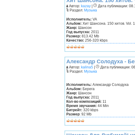
Хит Шансона. 150 хитов. V
Автор:
kazay
|
Дата публикации: 08.1
Раздел:
Музыка
Исполнитель:
VA
Альбом:
Хит Шансона. 150 хитов. Vol. 1
Жанр:
Шансон
Год выпуска:
2011
Размер:
813.42 Mb
Качество:
256-320 kbps
Александр Солодуха - Бер
Автор:
kalina5
|
Дата публикации: 08
Раздел:
Музыка
Исполнитель:
Александр Солодуха
Альбом:
Берега
Жанр:
Шансон
Год выпуска:
2011
Кол-во композиций:
11
Время звучания:
44 Min
Битрейт:
320 kbps
Размер
: 92 Mb