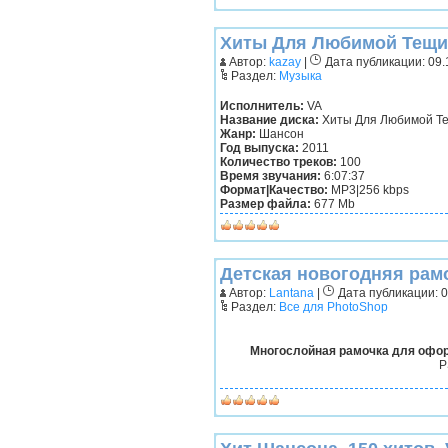
Хиты Для Любимой Тещи!
Автор:
kazay
|
Дата публикации: 09.1
Раздел:
Музыка
Исполнитель:
VA
Название диска:
Хиты Для Любимой Те
Жанр:
Шансон
Год выпуска:
2011
Количество треков:
100
Время звучания:
6:07:37
Формат|Качество:
МP3|256 kbps
Размер файла:
677 Mb
Детская новогодняя рам
Автор:
Lantana
|
Дата публикации: 09
Раздел:
Все для PhotoShop
Многослойная рамочка для офор
P