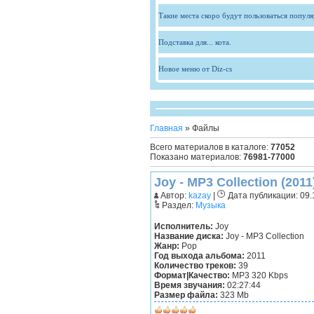
Такие места скоро будут пользоваться попул
Подставка для... кота.
Новое меню от Diz-cs
Главная
»
Файлы
Всего материалов в каталоге
:
77052
Показано материалов
:
76981-77000
Joy - MP3 Collection (2011
Автор:
kazay
|
Дата публикации: 09.1
Раздел:
Музыка
Исполнитель:
Joy
Название диска:
Joy - MP3 Collection
Жанр:
Pop
Год выхода альбома:
2011
Количество треков:
39
Формат|Качество:
MP3 320 Kbps
Время звучания:
02:27:44
Размер файла:
323 Мb