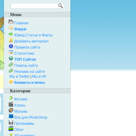
Меню
Главная
Форум
Юмор,Статьи и Факты
Добавить материал
Правила сайта
Статистика
ТОП Сайтов
Помочь сайту
Реклама на сайте
Мы в Twitter
|
Мы в VK
Комиксы и мемы
Категории
Футажи
Клипы
Музыка
Все для PhotoShop
Программы
Обои
3D-графика