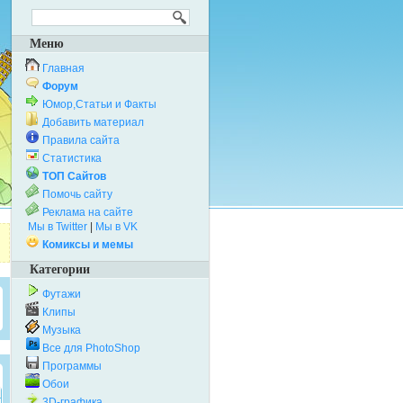
Меню
Главная
Форум
Юмор,Статьи и Факты
Добавить материал
Правила сайта
Статистика
ТОП Сайтов
Помочь сайту
Реклама на сайте
Мы в Twitter
|
Мы в VK
Комиксы и мемы
Категории
Футажи
Клипы
Музыка
Все для PhotoShop
Программы
Обои
3D-графика