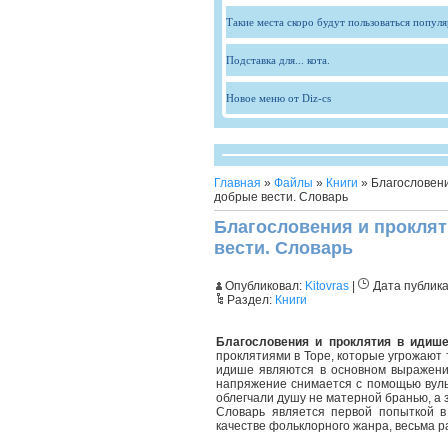
Такие места скоро будут пользоваться попул
Подставка для... кота.
Новое меню от Diz-cs
Главная
»
Файлы
»
Книги
» Благословени
добрые вести. Словарь
Благословения и проклят
вести. Словарь
Опубликовал:
Kitovras
|
Дата публик
Раздел:
Книги
Благословения и проклятия в идиш
проклятиями в Торе, которые угрожают 
идише являются в основном выражение
напряжение снимается с помощью вуль
облегчали душу не матерной бранью, а
Словарь является первой попыткой в
качестве фольклорного жанра, весьма р