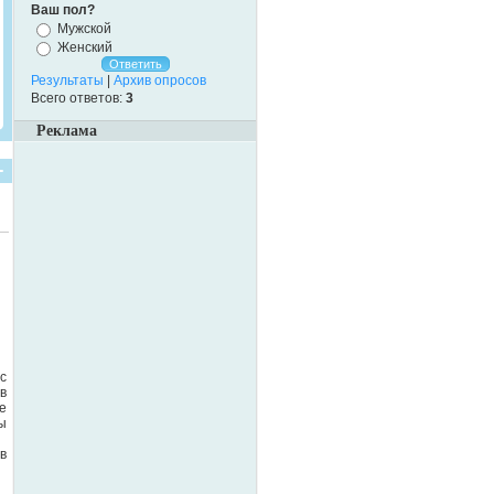
Ваш пол?
Мужской
Женский
Результаты
|
Архив опросов
Всего ответов:
3
Реклама
с
в
е
ы
в