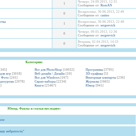
Четверг, 24.09.2015, 12:31
1
Сообщение от:
RomAN
Воскресенье, 30.06.2013, 22:49
0
Сообщение от:
casino
отка
Воскресенье, 30.06.2013, 22:48
1
Сообщение от:
sergeevich
Четверг, 09.05.2013, 12:36
0
Сообщение от:
sergeevich
Вторник, 02.04.2013, 14:33
0
Сообщение от:
sergeevich
Категории:
3345]
Все для PhotoShop
[10032]
Программы
[3795]
 для игр
[3018]
Веб-дизайн \ Дизайн
[10]
3D-графика
[5]
и Фото
[241]
Все для Windows
[167]
Векторные клипарты
[236]
идеоуроки
[2078]
Скрап-наборы
[2234]
Журналы
[1665]
]
Книги
[25467]
Юмор
[941]
Юмор, Факты и статьи последнее:
ore
вашу небритость"