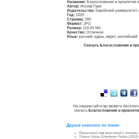
Название:
Благословения и проклятия в
Автор:
Иосиф Гури
Издательство:
Еврейский университет 
Год:
2005
Страниц:
280
Формат:
JPG
Размер:
118,93 Мб
Качество:
Отличное
Язык:
русский, идиш, иврит, английский
Скачать Благословения и про
На нашем сайте вы можете бесплат
скачать
Благословения и прокляти
Другие новости по теме:
Привычный нам мир погиб и теперь
Только Хиты Блатного Радио (2012)