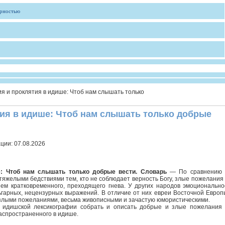
ярностью
я и проклятия в идише: Чтоб нам слышать только
ия в идише: Чтоб нам слышать только добрые
ации:
07.08.2026
е: Чтоб нам слышать только добрые вести. Словарь
— По сравнению 
тяжелыми бедствиями тем, кто не соблюдает верность Богу, злые пожелания 
м кратковременного, преходящего гнева. У других народов эмоционально
гарных, нецензурных выражений. В отличие от них евреи Восточной Европ
 злыми пожеланиями, весьма живописными и зачастую юмористическими.
 идишской лексикографии собрать и описать добрые и злые пожелания 
аспространенного в идише.