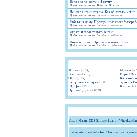
Вопросы по сайту и форуму
Добавлено в раздел:
Позитив.3DN.Ru
Лучшее онлайн казино. Как обыграть казино
Добавлено в раздел:
Заработок вебмастеру
Работа на дому. Проверенные способы зараб
Добавлено в раздел:
Заработок вебмастеру
Играть и зарабатывать онлайн
Добавлено в раздел:
Заработок вебмастеру
Инвест-Проект. Прибыль каждые 5 мин.
Добавлено в раздел:
Заработок вебмастеру
Футажи
[973]
Музыка
[2
Все для uCoz
[23]
Игры \ Все
Обои
[575]
Картинки 
Растровые клипарты
[910]
Уроки и В
Шрифты
[19]
Клипы
[490
Прочее \ Другое
[828]
Aston Martin DBS Summerheat от Wheelsandm
Электробритвы Babyliss: "Так мы чувствуем 