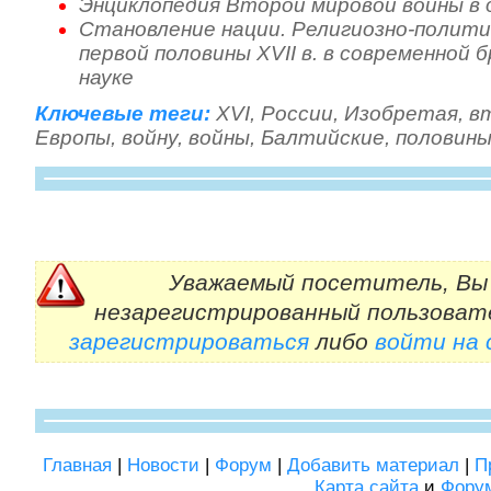
Энциклопедия Второй мировой войны в
Становление нации. Религиозно-политич
первой половины XVII в. в современной
науке
Ключевые теги:
XVI
,
России
,
Изобретая
,
в
Европы
,
войну
,
войны
,
Балтийские
,
половин
Уважаемый посетитель, Вы 
незарегистрированный пользоват
зарегистрироваться
либо
войти на
Главная
|
Новости
|
Форум
|
Добавить материал
|
П
Карта сайта
и
Фору