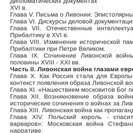
дипломатических документах
XVI в.
Глава V. Письма о Ливонии: Эпистолярны
Глава VI. Дискурсы деловой документации
Глава VII. Отечественные интеллекту
Прибалтику в XVI в.
Глава VIII. Изменение исторической па
Прибалтики при Петре Великом.
Глава IX. Сочинение Ливонской войн
половины XVIII - XXI вв.
Часть II. Ливонская война глазами ев
Глава X. Как Россия стала для Европы
контекст появления образа Ливонской во
Глава XI. «Нашествием московитов Бог п
Глава XII. Возникновение образа войн
исторические сочинения о войнах за Ли
Глава XIII. Ливонская война как пропаган
Глава XIV. Польский король - спаси
варваров»: Московская война Стефан
нарративе.