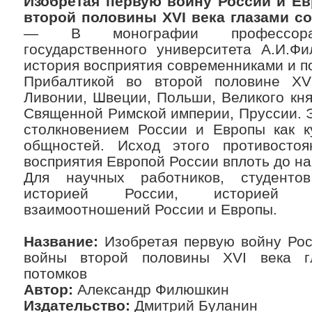
Изобретая первую войну России и Е
второй половины XVI века глазами с
— В монографии профессора С
государственного университета А.И.Ф
история восприятия современниками и п
Прибалтикой во второй половине XV
Ливонии, Швеции, Польши, Великого кня
Священной Римской империи, Пруссии. 
столкновением России и Европы как к
общностей. Исход этого противостоя
восприятия Европой России вплоть до н
Для научных работников, студентов
историей России, историей П
взаимоотношений России и Европы.
Название:
Изобретая первую войну Рос
войны второй половины XVI века г
потомков
Автор:
Александр Филюшкин
Издательство:
Дмитрий Буланин