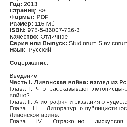
Год:
2013
Страниц:
880
Формат:
PDF
Размер:
115 Мб
ISBN:
978-5-86007-726-3
Качество:
Отличное
Серия или Выпуск:
Studiorum Slavicorum
Язык:
Русский
Содержание:
Введение
Часть I. Ливонская война: взгляд из Р
Глава I. Что рассказывают летописцы-
войне?
Глава II. Агиография и сказания о чудесах
Глава III. Литературно-публицисти
Ливонской войне.
Глава IV. Отражение дискурсо