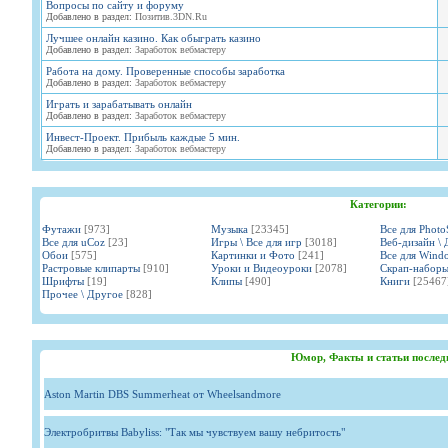
Вопросы по сайту и форуму
Добавлено в раздел:
Позитив.3DN.Ru
Лучшее онлайн казино. Как обыграть казино
Добавлено в раздел:
Заработок вебмастеру
Работа на дому. Проверенные способы заработка
Добавлено в раздел:
Заработок вебмастеру
Играть и зарабатывать онлайн
Добавлено в раздел:
Заработок вебмастеру
Инвест-Проект. Прибыль каждые 5 мин.
Добавлено в раздел:
Заработок вебмастеру
Категории:
Футажи
[973]
Музыка
[23345]
Все для Phot
Все для uCoz
[23]
Игры \ Все для игр
[3018]
Веб-дизайн \ 
Обои
[575]
Картинки и Фото
[241]
Все для Wind
Растровые клипарты
[910]
Уроки и Видеоуроки
[2078]
Скрап-набор
Шрифты
[19]
Клипы
[490]
Книги
[25467
Прочее \ Другое
[828]
Юмор, Факты и статьи послед
Aston Martin DBS Summerheat от Wheelsandmore
Электробритвы Babyliss: "Так мы чувствуем вашу небритость"