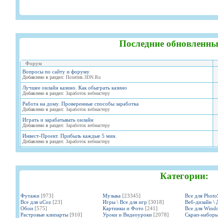
Последние обновленны
Форум
Вопросы по сайту и форуму
Добавлено в раздел:
Позитив.3DN.Ru
Лучшее онлайн казино. Как обыграть казино
Добавлено в раздел:
Заработок вебмастеру
Работа на дому. Проверенные способы заработка
Добавлено в раздел:
Заработок вебмастеру
Играть и зарабатывать онлайн
Добавлено в раздел:
Заработок вебмастеру
Инвест-Проект. Прибыль каждые 5 мин.
Добавлено в раздел:
Заработок вебмастеру
Категории:
Футажи
[973]
Музыка
[23345]
Все для Phot
Все для uCoz
[23]
Игры \ Все для игр
[3018]
Веб-дизайн \ 
Обои
[575]
Картинки и Фото
[241]
Все для Wind
Растровые клипарты
[910]
Уроки и Видеоуроки
[2078]
Скрап-набор