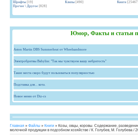
Шрифты
[19]
Клипы
[490]
Книги
[25467
Прочее \ Другое
[828]
Юмор, Факты и статьи п
Aston Martin DBS Summerheat от Wheelsandmore
Электробритвы Babyliss: "Так мы чувствуем вашу небритость"
Такие места скоро будут пользоваться популярностью
Подставка для... кота.
Новое меню от Diz-cs
Главная
»
Файлы
»
Книги
» Козы, овцы, коровы. Содержание, разведени
молочной продукции в подсобном хозяйстве / К. Голубев, М. Голубева / 