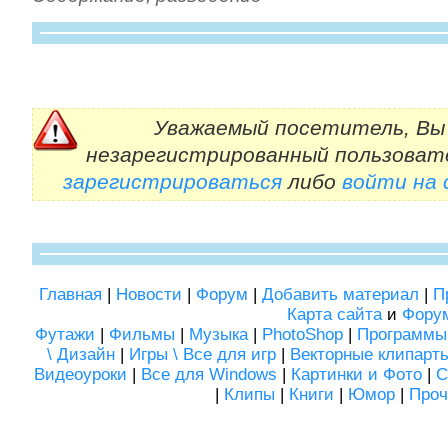
Уважаемый посетитель, Вы 
незарегистрированный пользоват
зарегистрироваться
либо
войти на
Главная
|
Новости
|
Форум
|
Добавить материал
|
П
Карта сайта
и
Фору
Футажи
|
Фильмы
|
Музыка
|
PhotoShop
|
Программы
\ Дизайн
|
Игры \ Все для игр
|
Векторные клипарт
Видеоуроки
|
Все для Windows
|
Картинки и Фото
|
С
|
Клипы
|
Книги
|
Юмор
|
Проч