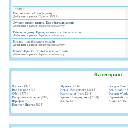
Форум
Вопросы по сайту и форуму
Добавлено в раздел:
Позитив.3DN.Ru
Лучшее онлайн казино. Как обыграть казино
Добавлено в раздел:
Заработок вебмастеру
Работа на дому. Проверенные способы заработка
Добавлено в раздел:
Заработок вебмастеру
Играть и зарабатывать онлайн
Добавлено в раздел:
Заработок вебмастеру
Инвест-Проект. Прибыль каждые 5 мин.
Добавлено в раздел:
Заработок вебмастеру
Категории:
Футажи
[973]
Музыка
[23345]
Все для Phot
Все для uCoz
[23]
Игры \ Все для игр
[3018]
Веб-дизайн \ 
Обои
[575]
Картинки и Фото
[241]
Все для Wind
Растровые клипарты
[910]
Уроки и Видеоуроки
[2078]
Скрап-набор
Шрифты
[19]
Клипы
[490]
Книги
[25467
Прочее \ Другое
[828]