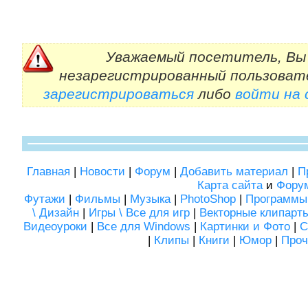
Уважаемый посетитель, Вы 
незарегистрированный пользоват
зарегистрироваться
либо
войти на
Главная
|
Новости
|
Форум
|
Добавить материал
|
П
Карта сайта
и
Фору
Футажи
|
Фильмы
|
Музыка
|
PhotoShop
|
Программы
\ Дизайн
|
Игры \ Все для игр
|
Векторные клипарт
Видеоуроки
|
Все для Windows
|
Картинки и Фото
|
С
|
Клипы
|
Книги
|
Юмор
|
Проч