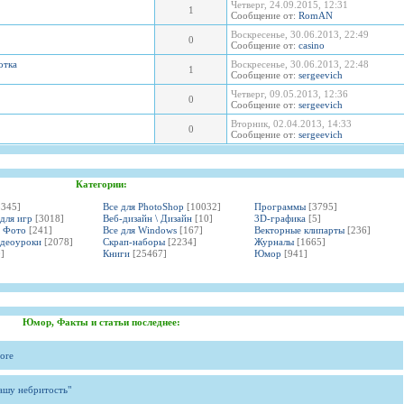
Четверг, 24.09.2015, 12:31
1
Сообщение от:
RomAN
Воскресенье, 30.06.2013, 22:49
0
Сообщение от:
casino
отка
Воскресенье, 30.06.2013, 22:48
1
Сообщение от:
sergeevich
Четверг, 09.05.2013, 12:36
0
Сообщение от:
sergeevich
Вторник, 02.04.2013, 14:33
0
Сообщение от:
sergeevich
Категории:
3345]
Все для PhotoShop
[10032]
Программы
[3795]
 для игр
[3018]
Веб-дизайн \ Дизайн
[10]
3D-графика
[5]
и Фото
[241]
Все для Windows
[167]
Векторные клипарты
[236]
идеоуроки
[2078]
Скрап-наборы
[2234]
Журналы
[1665]
]
Книги
[25467]
Юмор
[941]
Юмор, Факты и статьи последнее:
ore
вашу небритость"