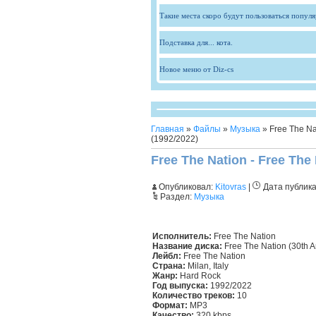
Такие места скоро будут пользоваться попул
Подставка для... кота.
Новое меню от Diz-cs
Главная
»
Файлы
»
Музыка
» Free The Nat
(1992/2022)
Free The Nation - Free The 
Опубликовал:
Kitovras
|
Дата публик
Раздел:
Музыка
Исполнитель:
Free The Nation
Название диска:
Free The Nation (30th A
Лейбл:
Free The Nation
Страна:
Milan, Italy
Жанр:
Hard Rock
Год выпуска:
1992/2022
Количество треков:
10
Формат:
MP3
Качество:
320 kbps