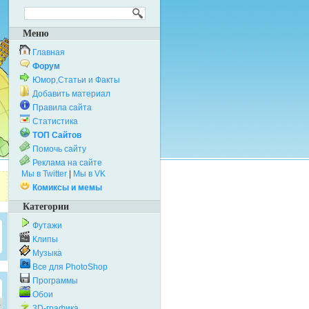
Меню
Главная
Форум
Юмор,Статьи и Факты
Добавить материал
Правила сайта
Статистика
ТОП Сайтов
Помочь сайту
Реклама на сайте
Мы в Twitter
|
Мы в VK
Комиксы и мемы
Категории
Футажи
Клипы
Музыка
Все для PhotoShop
Программы
Обои
3D-графика