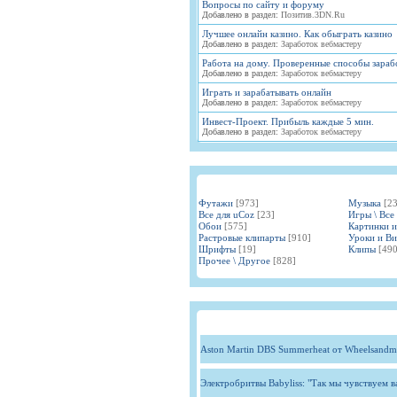
Вопросы по сайту и форуму
Добавлено в раздел:
Позитив.3DN.Ru
Лучшее онлайн казино. Как обыграть казино
Добавлено в раздел:
Заработок вебмастеру
Работа на дому. Проверенные способы зараб
Добавлено в раздел:
Заработок вебмастеру
Играть и зарабатывать онлайн
Добавлено в раздел:
Заработок вебмастеру
Инвест-Проект. Прибыль каждые 5 мин.
Добавлено в раздел:
Заработок вебмастеру
Футажи
[973]
Музыка
[2
Все для uCoz
[23]
Игры \ Все
Обои
[575]
Картинки 
Растровые клипарты
[910]
Уроки и В
Шрифты
[19]
Клипы
[490
Прочее \ Другое
[828]
Aston Martin DBS Summerheat от Wheelsandm
Электробритвы Babyliss: "Так мы чувствуем 