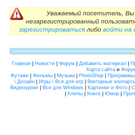
Уважаемый посетитель, Вы 
незарегистрированный пользоват
зарегистрироваться
либо
войти на
Главная
|
Новости
|
Форум
|
Добавить материал
|
П
Карта сайта
и
Фору
Футажи
|
Фильмы
|
Музыка
|
PhotoShop
|
Программы
\ Дизайн
|
Игры \ Все для игр
|
Векторные клипарт
Видеоуроки
|
Все для Windows
|
Картинки и Фото
|
С
|
Клипы
|
Книги
|
Юмор
|
Проч