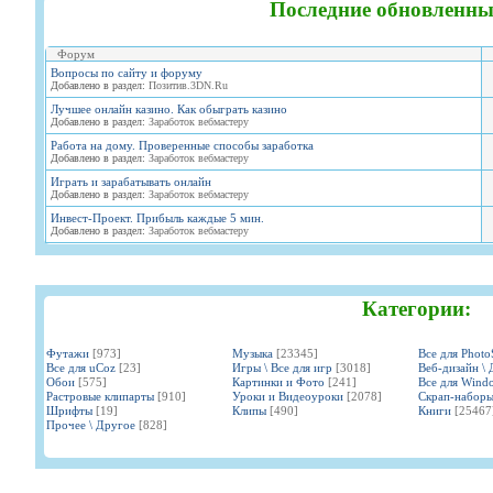
Последние обновленны
Форум
Вопросы по сайту и форуму
Добавлено в раздел:
Позитив.3DN.Ru
Лучшее онлайн казино. Как обыграть казино
Добавлено в раздел:
Заработок вебмастеру
Работа на дому. Проверенные способы заработка
Добавлено в раздел:
Заработок вебмастеру
Играть и зарабатывать онлайн
Добавлено в раздел:
Заработок вебмастеру
Инвест-Проект. Прибыль каждые 5 мин.
Добавлено в раздел:
Заработок вебмастеру
Категории:
Футажи
[973]
Музыка
[23345]
Все для Phot
Все для uCoz
[23]
Игры \ Все для игр
[3018]
Веб-дизайн \ 
Обои
[575]
Картинки и Фото
[241]
Все для Wind
Растровые клипарты
[910]
Уроки и Видеоуроки
[2078]
Скрап-набор
Шрифты
[19]
Клипы
[490]
Книги
[25467
Прочее \ Другое
[828]