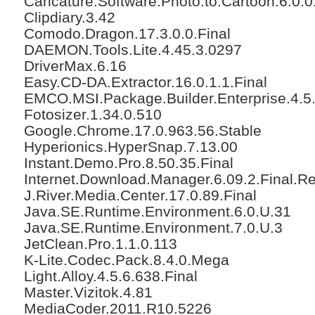
Caricature.Software.Photo.to.Cartoon.6.0.0
Clipdiary.3.42
Comodo.Dragon.17.3.0.0.Final
DAEMON.Tools.Lite.4.45.3.0297
DriverMax.6.16
Easy.CD-DA.Extractor.16.0.1.1.Final
EMCO.MSI.Package.Builder.Enterprise.4.5
Fotosizer.1.34.0.510
Google.Chrome.17.0.963.56.Stable
Hyperionics.HyperSnap.7.13.00
Instant.Demo.Pro.8.50.35.Final
Internet.Download.Manager.6.09.2.Final.Re
J.River.Media.Center.17.0.89.Final
Java.SE.Runtime.Environment.6.0.U.31
Java.SE.Runtime.Environment.7.0.U.3
JetClean.Pro.1.1.0.113
K-Lite.Codec.Pack.8.4.0.Mega
Light.Alloy.4.5.6.638.Final
Master.Vizitok.4.81
MediaCoder.2011.R10.5226