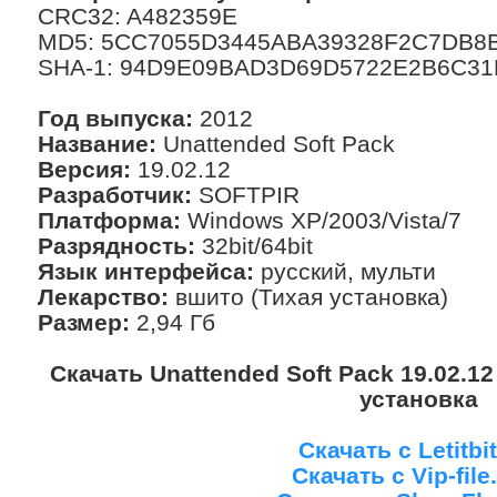
CRC32: A482359E
MD5: 5CC7055D3445ABA39328F2C7DB8
SHA-1: 94D9E09BAD3D69D5722E2B6C31
Год выпуска:
2012
Название:
Unattended Soft Pack
Версия:
19.02.12
Разработчик:
SOFTPIR
Платформа:
Windows XP/2003/Vista/7
Разрядность:
32bit/64bit
Язык интерфейса:
русский, мульти
Лекарство:
вшито (Тихая установка)
Размер:
2,94 Гб
Скачать Unattended Soft Pack 19.02.12
установка
Скачать с Letitbit
Скачать с Vip-fil