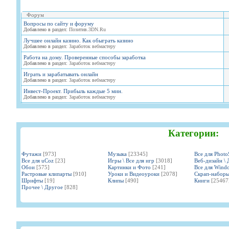
Форум
Вопросы по сайту и форуму
Добавлено в раздел:
Позитив.3DN.Ru
Лучшее онлайн казино. Как обыграть казино
Добавлено в раздел:
Заработок вебмастеру
Работа на дому. Проверенные способы заработка
Добавлено в раздел:
Заработок вебмастеру
Играть и зарабатывать онлайн
Добавлено в раздел:
Заработок вебмастеру
Инвест-Проект. Прибыль каждые 5 мин.
Добавлено в раздел:
Заработок вебмастеру
Категории:
Футажи
[973]
Музыка
[23345]
Все для Phot
Все для uCoz
[23]
Игры \ Все для игр
[3018]
Веб-дизайн \ 
Обои
[575]
Картинки и Фото
[241]
Все для Wind
Растровые клипарты
[910]
Уроки и Видеоуроки
[2078]
Скрап-набор
Шрифты
[19]
Клипы
[490]
Книги
[25467
Прочее \ Другое
[828]