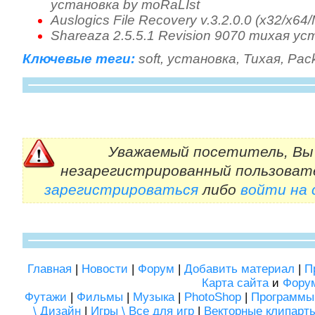
установка by moRaLIst
Auslogics File Recovery v.3.2.0.0 (x32/x6
Shareaza 2.5.5.1 Revision 9070 тихая ус
Ключевые теги:
soft
,
установка
,
Тихая
,
Pac
Уважаемый посетитель, Вы 
незарегистрированный пользоват
зарегистрироваться
либо
войти на
Главная
|
Новости
|
Форум
|
Добавить материал
|
П
Карта сайта
и
Фору
Футажи
|
Фильмы
|
Музыка
|
PhotoShop
|
Программы
\ Дизайн
|
Игры \ Все для игр
|
Векторные клипарт