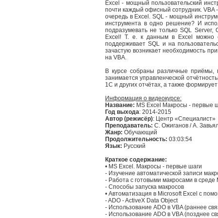
Excel - мощный пользовательский инст
почти каждый офисный сотрудник. VBA 
очередь в Excel. SQL - мощный инстру
инструмента в одно решение? И испо
подразумевать не только SQL Server, 
Excel! Т. е. к данным в Excel можн
поддерживает SQL и на пользовательс
зачастую возникает необходимость при
на VBA.
В курсе собраны различные приёмы, п
занимается управленческой отчётность
1С и других отчётах, а также формирует
Информация о видеокурсе:
Название:
MS Excel Макросы - первые 
Год выхода
: 2014-2015
Автор (режисёр)
: Центр «Специалист»
Преподаватель:
С. Ожиганов / А. Завья
Жанр:
Обучающий
Продолжительность:
03:03:54
Язык:
Русский
Краткое содержание:
• MS Excel. Макросы - первые шаги
- Изучение автоматической записи макр
- Работа с готовыми макросами в среде 
- Способы запуска макросов
• Автоматизация в Microsoft Excel с по
- ADO - ActiveX Data Object
- Использование ADO в VBA (раннее св
- Использование ADO в VBA (позднее с