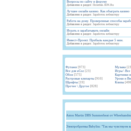
Вопросы по сайту и форуму
Добавлено в раздел:
Позитив.3DN.Ru
Лучшее онлайн казино. Как обыграть казино
Добавлено в раздел:
Заработок вебмастеру
Работа на дому. Проверенные способы зараб
Добавлено в раздел:
Заработок вебмастеру
Играть и зарабатывать онлайн
Добавлено в раздел:
Заработок вебмастеру
Инвест-Проект. Прибыль каждые 5 мин.
Добавлено в раздел:
Заработок вебмастеру
Футажи
[973]
Музыка
[2
Все для uCoz
[23]
Игры \ Все
Обои
[575]
Картинки 
Растровые клипарты
[910]
Уроки и В
Шрифты
[19]
Клипы
[490
Прочее \ Другое
[828]
Aston Martin DBS Summerheat от Wheelsandm
Электробритвы Babyliss: "Так мы чувствуем 