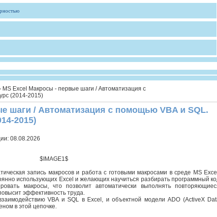
ярностью
 MS Excel Макросы - первые шаги / Автоматизация с
рс (2014-2015)
ые шаги / Автоматизация с помощью VBA и SQL.
14-2015)
ции:
08.08.2026
$IMAGE1$
тическая запись макросов и работа с готовыми макросами в среде MS Excel
тоянно использующих Excel и желающих научиться разбирать программный ко
ровать макросы, что позволит автоматически выполнять повторяющиес
повысит эффективность труда.
заимодействию VBA и SQL в Excel, и объектной модели ADO (ActiveX Dat
еном в этой цепочке.