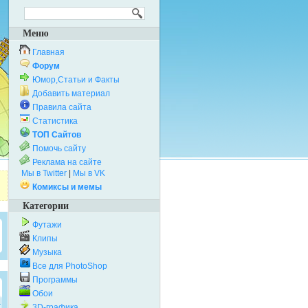
Меню
Главная
Форум
Юмор,Статьи и Факты
Добавить материал
Правила сайта
Статистика
ТОП Сайтов
Помочь сайту
Реклама на сайте
Мы в Twitter
|
Мы в VK
Комиксы и мемы
Категории
Футажи
Клипы
Музыка
Все для PhotoShop
Программы
Обои
3D-графика