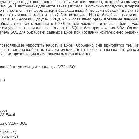
румент для подготовки, анализа и визуализации данных, который используе
- мощный инструмент для автоматизации задач в офисных продуктах, в перву
мент управления информацией в базах данных. А что если объединить эти тр
льзовать мощь каждого из них? Это возможно! И под базой данных можн
Oracle, MS Access и другие СУБД, но и правильно организованные данные 
о обращаться как к данным в СУБД, в том числе не открывая файл. Exce
ком уровне, т. е. можно использовать SQL и без привлечения VBA. Однако
влечь SQL для обработки данных в Excel при создании комплексного решени
озволяющие упростить работу в Excel. Особенно они пригодятся тем, кт
ю, готовит разнообразные аналитические отчёты, основанные на выгрузках и
 из них презентации и диаграммы для руководства.
шаги / Автоматизация с помощью VBA и SQL
лов
осов
MS Excel
мощью VBA и SQL
язывание)
вязывание)