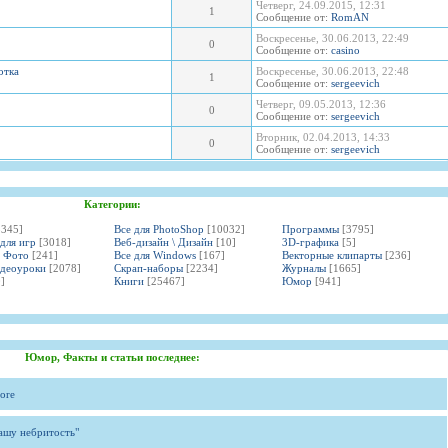
Четверг, 24.09.2015, 12:31
1
Сообщение от:
RomAN
Воскресенье, 30.06.2013, 22:49
0
Сообщение от:
casino
отка
Воскресенье, 30.06.2013, 22:48
1
Сообщение от:
sergeevich
Четверг, 09.05.2013, 12:36
0
Сообщение от:
sergeevich
Вторник, 02.04.2013, 14:33
0
Сообщение от:
sergeevich
Категории:
3345]
Все для PhotoShop
[10032]
Программы
[3795]
 для игр
[3018]
Веб-дизайн \ Дизайн
[10]
3D-графика
[5]
и Фото
[241]
Все для Windows
[167]
Векторные клипарты
[236]
идеоуроки
[2078]
Скрап-наборы
[2234]
Журналы
[1665]
]
Книги
[25467]
Юмор
[941]
Юмор, Факты и статьи последнее:
ore
вашу небритость"