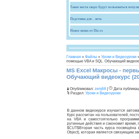
Такие места скоро будут пользоваться попул
Подставка для... кота.
Новое меню от Diz-cs
Главная
»
Файлы
»
Уроки и Видеоуроки
»
помощью VBA и SQL. Обучающий видеоку
MS Excel Макросы - перв
Обучающий видеокурс (20
Опубликовал:
zenj68
|
Дата публика
Раздел:
Уроки и Видеоуроки
В данном видеокурсе изучается автома
Курс рассчитан на пользователей, пос
на VBA и самостоятельно программи
рутинные действия и сэкономит время, 
$CUT$Вторая часть курса посвящёна в
Object), которая является связующим зв