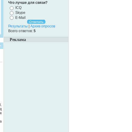
Что лучше для связи?
ICQ
Skype
E-Mail
Результаты
|
Архив опросов
Всего ответов:
5
Реклама
.
д
я
a