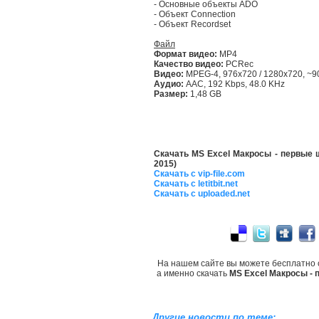
- Основные объекты ADO
- Объект Connection
- Объект Recordset
Файл
Формат видео:
MP4
Качество видео:
PCRec
Видео:
MPEG-4, 976x720 / 1280x720, ~90
Аудио:
AAC, 192 Kbps, 48.0 KHz
Размер:
1,48 GB
Скачать MS Excel Макросы - первые 
2015)
Скачать с vip-file.com
Скачать с letitbit.net
Скачать с uploaded.net
На нашем сайте вы можете бесплатно 
а именно скачать
MS Excel Макросы - 
Другие новости по теме: