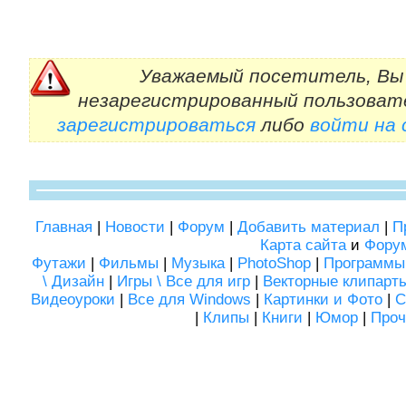
Уважаемый посетитель, Вы 
незарегистрированный пользоват
зарегистрироваться
либо
войти на
Главная
|
Новости
|
Форум
|
Добавить материал
|
П
Карта сайта
и
Фору
Футажи
|
Фильмы
|
Музыка
|
PhotoShop
|
Программы
\ Дизайн
|
Игры \ Все для игр
|
Векторные клипарт
Видеоуроки
|
Все для Windows
|
Картинки и Фото
|
С
|
Клипы
|
Книги
|
Юмор
|
Проч