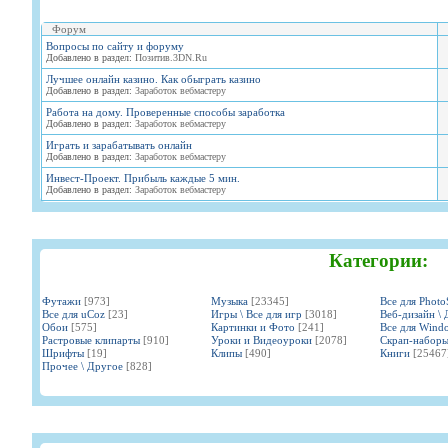
Форум
Вопросы по сайту и форуму
Добавлено в раздел:
Позитив.3DN.Ru
Лучшее онлайн казино. Как обыграть казино
Добавлено в раздел:
Заработок вебмастеру
Работа на дому. Проверенные способы заработка
Добавлено в раздел:
Заработок вебмастеру
Играть и зарабатывать онлайн
Добавлено в раздел:
Заработок вебмастеру
Инвест-Проект. Прибыль каждые 5 мин.
Добавлено в раздел:
Заработок вебмастеру
Категории:
Футажи
[973]
Музыка
[23345]
Все для Phot
Все для uCoz
[23]
Игры \ Все для игр
[3018]
Веб-дизайн \ 
Обои
[575]
Картинки и Фото
[241]
Все для Wind
Растровые клипарты
[910]
Уроки и Видеоуроки
[2078]
Скрап-набор
Шрифты
[19]
Клипы
[490]
Книги
[25467
Прочее \ Другое
[828]