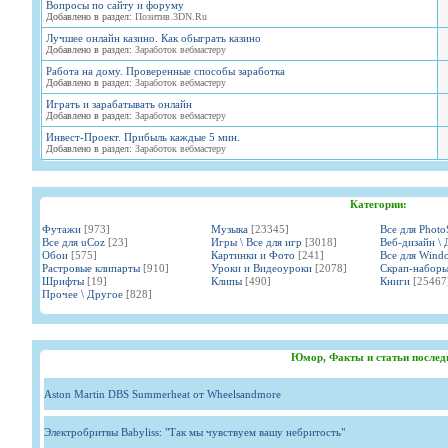
Вопросы по сайту и форуму
Добавлено в раздел:
Позитив.3DN.Ru
Лучшее онлайн казино. Как обыграть казино
Добавлено в раздел:
Заработок вебмастеру
Работа на дому. Проверенные способы заработка
Добавлено в раздел:
Заработок вебмастеру
Играть и зарабатывать онлайн
Добавлено в раздел:
Заработок вебмастеру
Инвест-Проект. Прибыль каждые 5 мин.
Добавлено в раздел:
Заработок вебмастеру
Категории:
Футажи
[973]
Музыка
[23345]
Все для Phot
Все для uCoz
[23]
Игры \ Все для игр
[3018]
Веб-дизайн \ 
Обои
[575]
Картинки и Фото
[241]
Все для Wind
Растровые клипарты
[910]
Уроки и Видеоуроки
[2078]
Скрап-набор
Шрифты
[19]
Клипы
[490]
Книги
[25467
Прочее \ Другое
[828]
Юмор, Факты и статьи послед
Aston Martin DBS Summerheat от Wheelsandmore
Электробритвы Babyliss: "Так мы чувствуем вашу небритость"