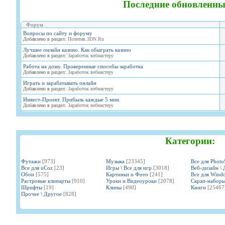
Последние обновленны
Форум
Вопросы по сайту и форуму
Добавлено в раздел:
Позитив.3DN.Ru
Лучшее онлайн казино. Как обыграть казино
Добавлено в раздел:
Заработок вебмастеру
Работа на дому. Проверенные способы заработка
Добавлено в раздел:
Заработок вебмастеру
Играть и зарабатывать онлайн
Добавлено в раздел:
Заработок вебмастеру
Инвест-Проект. Прибыль каждые 5 мин.
Добавлено в раздел:
Заработок вебмастеру
Категории:
Футажи
[973]
Музыка
[23345]
Все для Phot
Все для uCoz
[23]
Игры \ Все для игр
[3018]
Веб-дизайн \ 
Обои
[575]
Картинки и Фото
[241]
Все для Wind
Растровые клипарты
[910]
Уроки и Видеоуроки
[2078]
Скрап-набор
Шрифты
[19]
Клипы
[490]
Книги
[25467
Прочее \ Другое
[828]