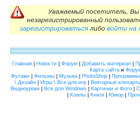
Уважаемый посетитель, Вы 
незарегистрированный пользоват
зарегистрироваться
либо
войти на
Главная
|
Новости
|
Форум
|
Добавить материал
|
П
Карта сайта
и
Фору
Футажи
|
Фильмы
|
Музыка
|
PhotoShop
|
Программы
\ Дизайн
|
Игры \ Все для игр
|
Векторные клипарт
Видеоуроки
|
Все для Windows
|
Картинки и Фото
|
С
|
Клипы
|
Книги
|
Юмор
|
Проч