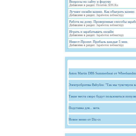
Вопросы по сайту и форуму
Добавлено в раздел:
Позитив.3DN.Ru
Лучшее онлайн казино. Как обыграть казино
Добавлено в раздел:
Заработок вебмастеру
Работа на дому. Проверенные способы зараб
Добавлено в раздел:
Заработок вебмастеру
Играть и зарабатывать онлайн
Добавлено в раздел:
Заработок вебмастеру
Инвест-Проект. Прибыль каждые 5 мин.
Добавлено в раздел:
Заработок вебмастеру
Aston Martin DBS Summerheat от Wheelsandm
Электробритвы Babyliss: "Так мы чувствуем 
Такие места скоро будут пользоваться попул
Подставка для... кота.
Новое меню от Diz-cs