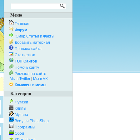
Меню
Главная
Форум
Юмор,Статьи и Факты
Добавить материал
Правила сайта
Статистика
ТОП Сайтов
Помочь сайту
Реклама на сайте
Мы в Twitter
|
Мы в VK
Комиксы и мемы
Категории
Футажи
Клипы
Музыка
Все для PhotoShop
Программы
Обои
3D-графика