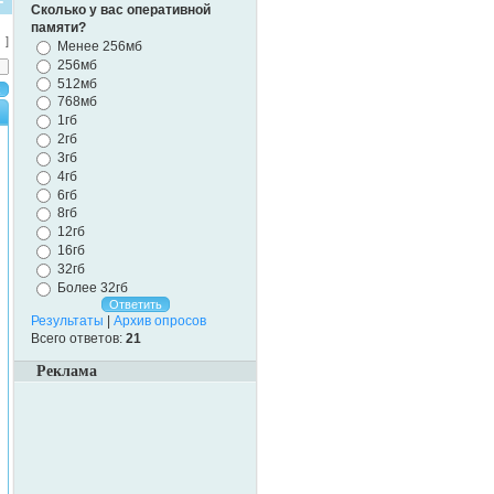
Сколько у вас оперативной
памяти?
]
Менее 256мб
256мб
512мб
768мб
1гб
2гб
3гб
4гб
6гб
8гб
12гб
16гб
32гб
Более 32гб
Результаты
|
Архив опросов
Всего ответов:
21
Реклама