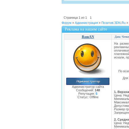
Страница
1
из
1
1
Форум
»
Администрация
»
Позитив.3DN.Ru
»
Реклама на нашем сайте
RomAN
Дата: Четве
На разме
рекламны
оплачиват
платежно
искали, п
По все
Для
Администратор сайта
Сообщений:
148
1. Верхн
Репутация:
5
Цена: Нед
Статус:
Offline
Минимальн
Максималь
Допустимы
Размер гр
Запрещен
2. Средн
Цена: Нед
Минимальн