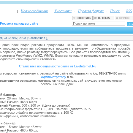
Новые сообщения
Участники
Правила форума
Поиск
RSS
[
·
·
·
·
Реклама на нашем сайте
рг, 23.02.2012, 23:34 | Сообщение #
1
щение всех видов рекламы предоплата 100%. Мы не напоминаем о продлении
х площадок, если вы собираетесь продлевать рекламу, то убедительная просьба
ь заранее, иначе рекламу могут перекупить. Все расчеты производятся при помощи
й системы WebMoney (WMZ, WMR). Если вы не нашли рекламную площадку которую
редлагайте свой вариант и стоимость.
Статистика посещаемости сайта от LiveInternet.Ru
м вопросам, связанным с рекламой на сайте обращаться по icq:
615-278-460
или к
Администратору
в ЛС
 размещения рекламных материалов на страницах сайта существует несколько
рекламных площадок:
ий баннер.
еля: 28 wmr, Месяц: 85 wmr
ый Размер: 468 x 60 px.
ный Размер: 600 x 200 px. (Цена договорная)
е графические форматы: GIF, JPG, за флеш доплата 25 %
афического файла не должен превышать 100 Кб
о: ифреймы, изображение гениталий
ий баннер.
еля: 15 wmr, Месяц: 45 wmr
ый Размер: 468 x 60 px.