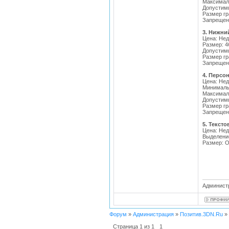
Максималь
Допустимы
Размер гр
Запрещен
3. Нижни
Цена: Нед
Размер: 46
Допустимы
Размер гр
Запрещен
4. Персо
Цена: Нед
Минимальн
Максималь
Допустимы
Размер гр
Запрещен
5. Тексто
Цена: Нед
Выделени
Размер: О
Администр
Форум
»
Администрация
»
Позитив.3DN.Ru
»
Страница
1
из
1
1