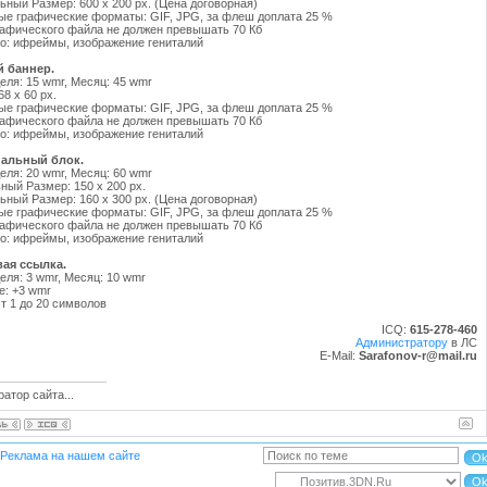
ный Размер: 600 x 200 px. (Цена договорная)
е графические форматы: GIF, JPG, за флеш доплата 25 %
афического файла не должен превышать 70 Кб
о: ифреймы, изображение гениталий
й баннер.
еля: 15 wmr, Месяц: 45 wmr
8 x 60 px.
е графические форматы: GIF, JPG, за флеш доплата 25 %
афического файла не должен превышать 70 Кб
о: ифреймы, изображение гениталий
нальный блок.
еля: 20 wmr, Месяц: 60 wmr
ый Размер: 150 x 200 px.
ный Размер: 160 x 300 px. (Цена договорная)
е графические форматы: GIF, JPG, за флеш доплата 25 %
афического файла не должен превышать 70 Кб
о: ифреймы, изображение гениталий
вая ссылка.
еля: 3 wmr, Месяц: 10 wmr
е: +3 wmr
т 1 до 20 символов
ICQ:
615-278-460
Администратору
в ЛС
E-Mail:
Sarafonov-r@mail.ru
атор сайта...
Реклама на нашем сайте