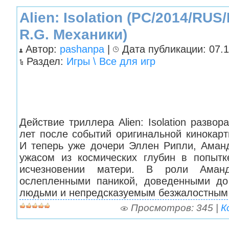
Alien: Isolation (PC/2014/RU
R.G. Механики)
Автор:
pashanpa
|
Дата публикации: 07.1
Раздел:
Игры \ Все для игр
Действие триллера Alien: Isolation развор
лет после событий оригинальной кинокар
И теперь уже дочери Эллен Рипли, Аманд
ужасом из космических глубин в попыт
исчезновении матери. В роли Аман
ослепленными паникой, доведенными до
людьми и непредсказуемым безжалостны
Просмотров: 345 |
К