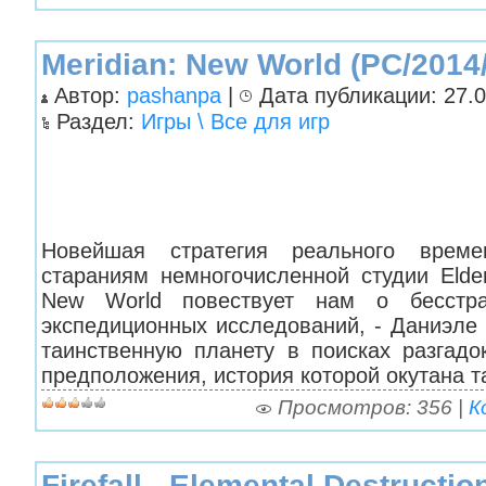
Meridian: New World (PC/201
Автор:
pashanpa
|
Дата публикации: 27.0
Раздел:
Игры \ Все для игр
Новейшая стратегия реального врем
стараниям немногочисленной студии Elde
New World повествует нам о бесстр
экспедиционных исследований, - Даниэле 
таинственную планету в поисках разгадо
предположения, история которой окутана т
Просмотров: 356 |
К
Firefall - Elemental Destructio