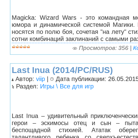
Magicka: Wizard Wars - это командная м
юмора и динамической системой Магики. 
носятся по полю боя, сочетая "на лету" ст
сотни комбинаций заклинаний с самыми р
Просмотров: 356 |
К
Last Inua (2014/PC/RUS)
Автор:
viip
|
Дата публикации: 26.05.2015
Раздел:
Игры \ Все для игр
Last Inua – удивительный приключенческ
герои – эскимосы отец и сын – пыт
беспощадной стихией. Ататак обере
талантливого ребенка со сверхъестест