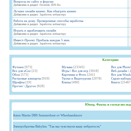
Вопросы по сайту и форуму
Добавлено в раздел:
Позитив.3DN.Ru
Лучшее онлайн казино. Как обыграть казино
Добавлено в раздел:
Заработок вебмастеру
Работа на дому. Проверенные способы заработка
Добавлено в раздел:
Заработок вебмастеру
Играть и зарабатывать онлайн
Добавлено в раздел:
Заработок вебмастеру
Инвест-Проект. Прибыль каждые 5 мин.
Добавлено в раздел:
Заработок вебмастеру
Категории:
Футажи
[973]
Музыка
[23345]
Все для Phot
Все для uCoz
[23]
Игры \ Все для игр
[3018]
Веб-дизайн \ 
Обои
[575]
Картинки и Фото
[241]
Все для Wind
Растровые клипарты
[910]
Уроки и Видеоуроки
[2078]
Скрап-набор
Шрифты
[19]
Клипы
[490]
Книги
[25467
Прочее \ Другое
[828]
Юмор, Факты и статьи послед
Aston Martin DBS Summerheat от Wheelsandmore
Электробритвы Babyliss: "Так мы чувствуем вашу небритость"