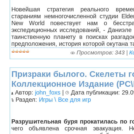
Новейшая стратегия реального врем
стараниям немногочисленной студии Elde
New World повествует нам о бесстр
экспедиционных исследований, - Даниэле 
таинственную планету в поисках разгадо
предположения, история которой окутана т
Просмотров: 343 |
К
Призраки былого. Скелеты г
Коллекционное Издание (PC\
Автор:
john_foxs
|
Дата публикации: 29.09
Раздел:
Игры \ Все для игр
Разрушительная буря прокатилась по г
чего объявлена срочная эвакуация. Н