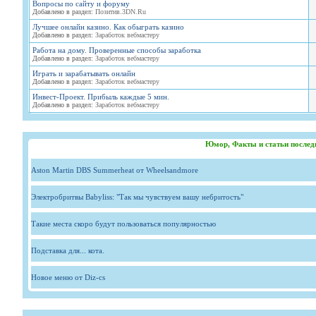
Вопросы по сайту и форуму
Добавлено в раздел:
Позитив.3DN.Ru
Лучшее онлайн казино. Как обыграть казино
Добавлено в раздел:
Заработок вебмастеру
Работа на дому. Проверенные способы заработка
Добавлено в раздел:
Заработок вебмастеру
Играть и зарабатывать онлайн
Добавлено в раздел:
Заработок вебмастеру
Инвест-Проект. Прибыль каждые 5 мин.
Добавлено в раздел:
Заработок вебмастеру
Юмор, Факты и статьи послед
Aston Martin DBS Summerheat от Wheelsandmore
Электробритвы Babyliss: "Так мы чувствуем вашу небритость"
Такие места скоро будут пользоваться популярностью
Подставка для... кота.
Новое меню от Diz-cs