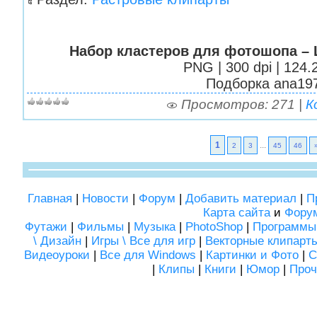
Набор кластеров для фотошопа –
PNG | 300 dpi | 124
Подборка аnа19
Просмотров: 271 |
К
1
...
2
3
45
46
Главная
|
Новости
|
Форум
|
Добавить материал
|
П
Карта сайта
и
Фору
Футажи
|
Фильмы
|
Музыка
|
PhotoShop
|
Программы
\ Дизайн
|
Игры \ Все для игр
|
Векторные клипарт
Видеоуроки
|
Все для Windows
|
Картинки и Фото
|
С
|
Клипы
|
Книги
|
Юмор
|
Проч