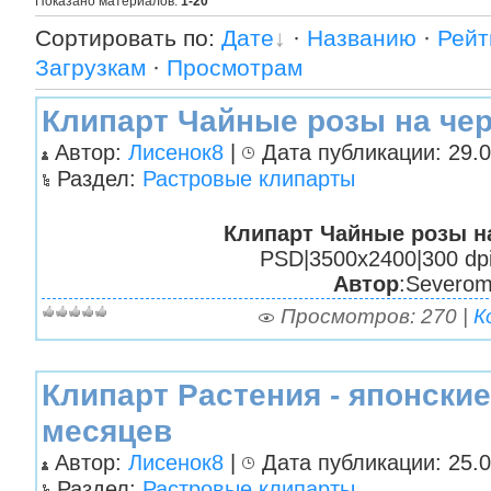
Показано материалов
:
1-20
Сортировать по
:
Дате
·
Названию
·
Рейт
Загрузкам
·
Просмотрам
Клипарт Чайные розы на че
Автор:
Лисенок8
|
Дата публикации: 29.0
Раздел:
Растровые клипарты
Клипарт Чайные розы н
PSD|3500х2400|300 dpi
Автор
:Severo
Просмотров: 270 |
К
Клипарт Растения - японски
месяцев
Автор:
Лисенок8
|
Дата публикации: 25.0
Раздел:
Растровые клипарты