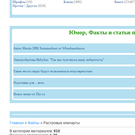
Шрифты
[19]
Клипы
[490]
Книги
[25467
Прочее \ Другое
[828]
Юмор, Факты и статьи п
Aston Martin DBS Summerheat от Wheelsandmore
Электробритвы Babyliss: "Так мы чувствуем вашу небритость"
Такие места скоро будут пользоваться популярностью
Подставка для... кота.
Новое меню от Diz-cs
Главная
»
Файлы
» Растровые клипарты
В категории материалов
:
910