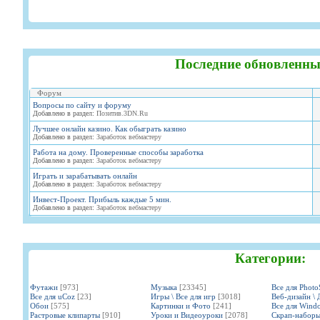
Последние обновленны
Форум
Вопросы по сайту и форуму
Добавлено в раздел:
Позитив.3DN.Ru
Лучшее онлайн казино. Как обыграть казино
Добавлено в раздел:
Заработок вебмастеру
Работа на дому. Проверенные способы заработка
Добавлено в раздел:
Заработок вебмастеру
Играть и зарабатывать онлайн
Добавлено в раздел:
Заработок вебмастеру
Инвест-Проект. Прибыль каждые 5 мин.
Добавлено в раздел:
Заработок вебмастеру
Категории:
Футажи
[973]
Музыка
[23345]
Все для Phot
Все для uCoz
[23]
Игры \ Все для игр
[3018]
Веб-дизайн \ 
Обои
[575]
Картинки и Фото
[241]
Все для Wind
Растровые клипарты
[910]
Уроки и Видеоуроки
[2078]
Скрап-набор