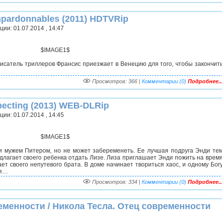
pardonnables (2011) HDTVRip
ии: 01.07.2014 , 14:47
$IMAGE1$
исатель триллеров Франсис приезжает в Венецию для того, чтобы закончит
Просмотров: 366 |
Комментарии (0)
Подробнее..
pecting (2013) WEB-DLRip
ии: 01.07.2014 , 14:45
$IMAGE1$
ои мужем Питером, но не может забеременеть. Ее лучшая подруга Энди те
длагает своего ребенка отдать Лизе. Лиза приглашает Энди пожить на врем
ет своего непутевого брата. В доме начинает твориться хаос, и одному Бог
ся…
Просмотров: 334 |
Комментарии (0)
Подробнее..
еменности / Никола Тесла. Отец современности