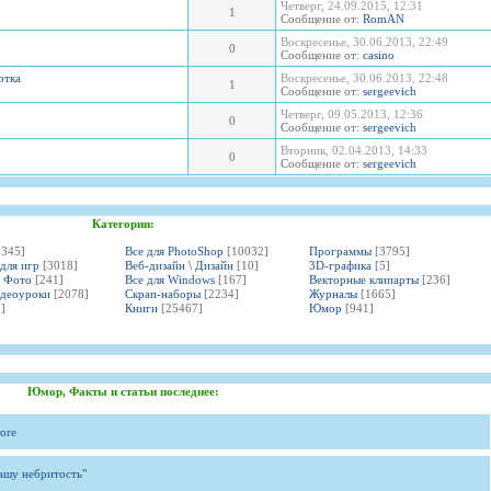
Четверг, 24.09.2015, 12:31
1
Сообщение от:
RomAN
Воскресенье, 30.06.2013, 22:49
0
Сообщение от:
casino
отка
Воскресенье, 30.06.2013, 22:48
1
Сообщение от:
sergeevich
Четверг, 09.05.2013, 12:36
0
Сообщение от:
sergeevich
Вторник, 02.04.2013, 14:33
0
Сообщение от:
sergeevich
Категории:
3345]
Все для PhotoShop
[10032]
Программы
[3795]
 для игр
[3018]
Веб-дизайн \ Дизайн
[10]
3D-графика
[5]
и Фото
[241]
Все для Windows
[167]
Векторные клипарты
[236]
идеоуроки
[2078]
Скрап-наборы
[2234]
Журналы
[1665]
]
Книги
[25467]
Юмор
[941]
Юмор, Факты и статьи последнее:
ore
вашу небритость"