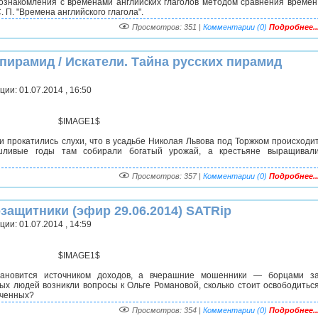
 ознакомления с временами английских глаголов методом сравнения времен
. П. "Времена английского глагола".
Просмотров: 351 |
Комментарии (0)
Подробнее..
 пирамид / Искатели. Тайна русских пирамид
ии: 01.07.2014 , 16:50
$IMAGE1$
ии прокатились слухи, что в усадьбе Николая Львова под Торжком происходи
шливые годы там собирали богатый урожай, а крестьяне выращивал
Просмотров: 357 |
Комментарии (0)
Подробнее..
защитники (эфир 29.06.2014) SATRip
ии: 01.07.2014 , 14:59
$IMAGE1$
тановится источником доходов, а вчерашние мошенники — борцами з
ых людей возникли вопросы к Ольге Романовой, сколько стоит освободитьс
юченных?
Просмотров: 354 |
Комментарии (0)
Подробнее..