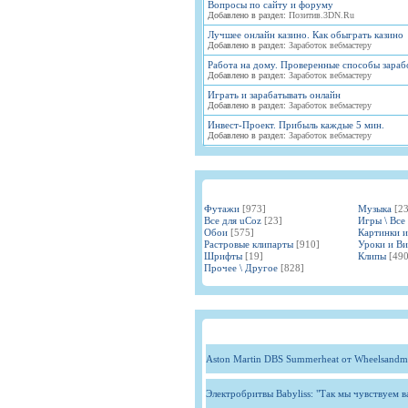
Вопросы по сайту и форуму
Добавлено в раздел:
Позитив.3DN.Ru
Лучшее онлайн казино. Как обыграть казино
Добавлено в раздел:
Заработок вебмастеру
Работа на дому. Проверенные способы зараб
Добавлено в раздел:
Заработок вебмастеру
Играть и зарабатывать онлайн
Добавлено в раздел:
Заработок вебмастеру
Инвест-Проект. Прибыль каждые 5 мин.
Добавлено в раздел:
Заработок вебмастеру
Футажи
[973]
Музыка
[2
Все для uCoz
[23]
Игры \ Все
Обои
[575]
Картинки 
Растровые клипарты
[910]
Уроки и В
Шрифты
[19]
Клипы
[490
Прочее \ Другое
[828]
Aston Martin DBS Summerheat от Wheelsandm
Электробритвы Babyliss: "Так мы чувствуем 