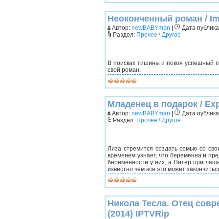
Неоконченный роман / Im
Автор:
newBABYman
|
Дата публикац
Раздел:
Прочее \ Другое
В поисках тишины и покоя успешный п
свой роман.
Младенец в подарок / Ex
Автор:
newBABYman
|
Дата публикац
Раздел:
Прочее \ Другое
Лиза стремится создать семью со св
временем узнает, что беременна и пре
беременности у них, а Питер приглаша
известно чем все это может закончить
Никола Тесла. Отец совр
(2014) IPTVRip