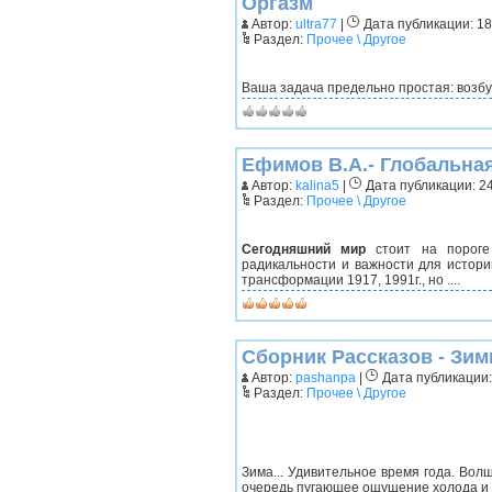
Оргазм
Автор:
ultra77
|
Дата публикации: 18.
Раздел:
Прочее \ Другое
Ваша задача предельно простая: возбуд
Ефимов В.А.- Глобальна
Автор:
kalina5
|
Дата публикации: 24
Раздел:
Прочее \ Другое
Сегодняшний миp
cтоит нa порoгe
радикaльности и важности для истор
трансформaции 1917, 1991г., но ....
Сборник Рассказов - Зим
Автор:
pashanpa
|
Дата публикации: 
Раздел:
Прочее \ Другое
Зима... Удивительное время года. Волш
очередь пугающее ощущение холода и бе