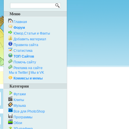
Меню
Главная
Форум
Юмор,Статьи и Факты
Добавить материал
Правила сайта
Статистика
ТОП Сайтов
Помочь сайту
Реклама на сайте
Мы в Twitter
|
Мы в VK
Комиксы и мемы
Категории
Футажи
Клипы
Музыка
Все для PhotoShop
Программы
Обои
3D-графика