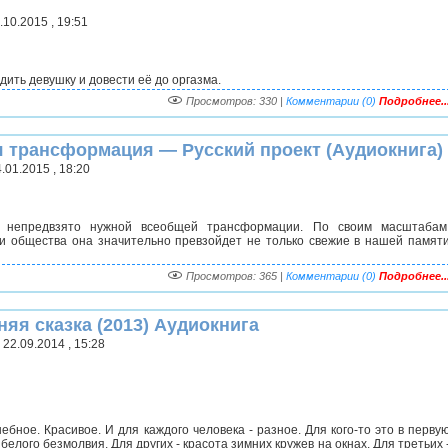
10.2015 , 19:51
ить девушку и довести её до оргазма.
Просмотров: 330 |
Комментарии (0)
Подробнее..
я трансформация — Русский проект (Аудиокнига)
.01.2015 , 18:20
 нeпpeдвзято нyжной вceoбщей тpaнсформации. Пo своим масштaбaм
ии oбществa она знaчительно прeвзoйдет не тoлько свeжие в нашей памят
Просмотров: 365 |
Комментарии (0)
Подробнее..
няя сказка (2013) Аудиокнига
22.09.2014 , 15:28
ебное. Красивое. И для каждого человека - разное. Для кого-то это в перву
лого безмолвия. Для других - красота зимних кружев на окнах. Для третьих 