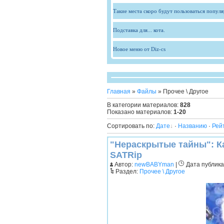
Такие места скоро будут пользоваться попул
Подставка для... кота.
Новое меню от Diz-cs
Главная
»
Файлы
» Прочее \ Другое
В категории материалов
:
828
Показано материалов
:
1-20
Сортировать по
:
Дате
·
Названию
·
Рей
"Нераскрытые тайны": Ка
SATRip
Автор:
newBABYman
|
Дата публикац
Раздел:
Прочее \ Другое