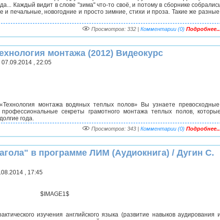
а... Каждый видит в слове "зима" что-то своё, и потому в сборнике собралис
 и печальные, новогодние и просто зимние, стихи и проза. Такие же разные
Просмотров: 332 |
Комментарии (0)
Подробнее..
ехнология монтажа (2012) Видеокурс
07.09.2014 , 22:05
«Технология монтажа водяных теплых полов» Вы узнаете превосходные
 профессиональные секреты грамотного монтажа теплых полов, которы
долгие года.
Просмотров: 343 |
Комментарии (0)
Подробнее..
агола" в программе ЛИМ (Аудиокнига) / Дугин С.
08.2014 , 17:45
$IMAGE1$
актического изучения английского языка (развитие навыков аудирования 