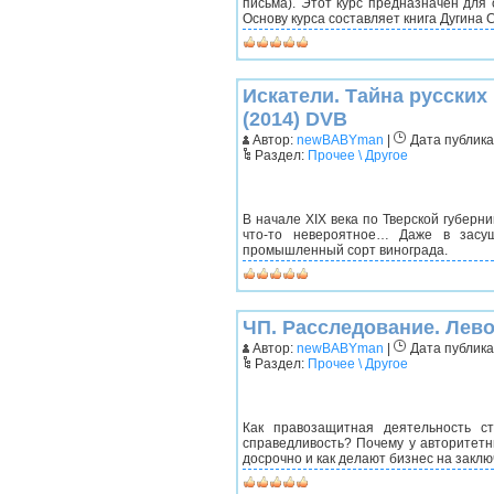
письма). Этот курс предназначен для
Основу курса составляет книга Дугина С
Искатели. Тайна русских
(2014) DVB
Автор:
newBABYman
|
Дата публикац
Раздел:
Прочее \ Другое
В начале XIX века по Тверской губерн
что-то невероятное… Даже в засу
промышленный сорт винограда.
ЧП. Расследование. Лево
Автор:
newBABYman
|
Дата публикац
Раздел:
Прочее \ Другое
Как правозащитная деятельность с
справедливость? Почему у авторитетн
досрочно и как делают бизнес на закл