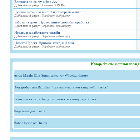
Вопросы по сайту и форуму
Добавлено в раздел:
Позитив.3DN.Ru
Лучшее онлайн казино. Как обыграть казино
Добавлено в раздел:
Заработок вебмастеру
Работа на дому. Проверенные способы заработка
Добавлено в раздел:
Заработок вебмастеру
Играть и зарабатывать онлайн
Добавлено в раздел:
Заработок вебмастеру
Инвест-Проект. Прибыль каждые 5 мин.
Добавлено в раздел:
Заработок вебмастеру
Юмор, Факты и статьи послед
Aston Martin DBS Summerheat от Wheelsandmore
Электробритвы Babyliss: "Так мы чувствуем вашу небритость"
Такие места скоро будут пользоваться популярностью
Подставка для... кота.
Новое меню от Diz-cs