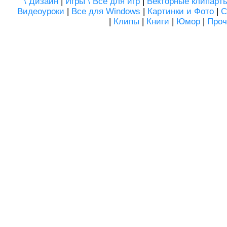
\ Дизайн
|
Игры \ Все для игр
|
Векторные клипарт
Видеоуроки
|
Все для Windows
|
Картинки и Фото
|
С
|
Клипы
|
Книги
|
Юмор
|
Проч