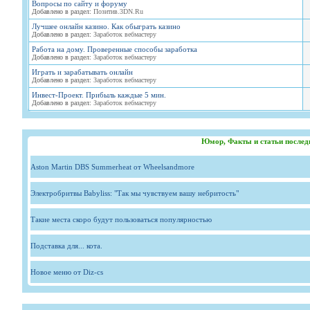
Вопросы по сайту и форуму
Добавлено в раздел:
Позитив.3DN.Ru
Лучшее онлайн казино. Как обыграть казино
Добавлено в раздел:
Заработок вебмастеру
Работа на дому. Проверенные способы заработка
Добавлено в раздел:
Заработок вебмастеру
Играть и зарабатывать онлайн
Добавлено в раздел:
Заработок вебмастеру
Инвест-Проект. Прибыль каждые 5 мин.
Добавлено в раздел:
Заработок вебмастеру
Юмор, Факты и статьи послед
Aston Martin DBS Summerheat от Wheelsandmore
Электробритвы Babyliss: "Так мы чувствуем вашу небритость"
Такие места скоро будут пользоваться популярностью
Подставка для... кота.
Новое меню от Diz-cs