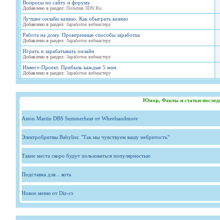
Вопросы по сайту и форуму
Добавлено в раздел:
Позитив.3DN.Ru
Лучшее онлайн казино. Как обыграть казино
Добавлено в раздел:
Заработок вебмастеру
Работа на дому. Проверенные способы заработка
Добавлено в раздел:
Заработок вебмастеру
Играть и зарабатывать онлайн
Добавлено в раздел:
Заработок вебмастеру
Инвест-Проект. Прибыль каждые 5 мин.
Добавлено в раздел:
Заработок вебмастеру
Юмор, Факты и статьи послед
Aston Martin DBS Summerheat от Wheelsandmore
Электробритвы Babyliss: "Так мы чувствуем вашу небритость"
Такие места скоро будут пользоваться популярностью
Подставка для... кота.
Новое меню от Diz-cs