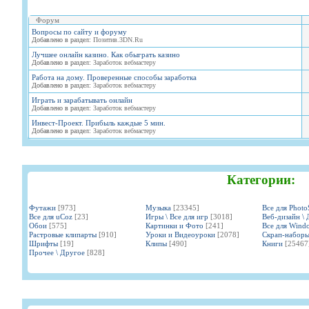
Форум
Вопросы по сайту и форуму
Добавлено в раздел:
Позитив.3DN.Ru
Лучшее онлайн казино. Как обыграть казино
Добавлено в раздел:
Заработок вебмастеру
Работа на дому. Проверенные способы заработка
Добавлено в раздел:
Заработок вебмастеру
Играть и зарабатывать онлайн
Добавлено в раздел:
Заработок вебмастеру
Инвест-Проект. Прибыль каждые 5 мин.
Добавлено в раздел:
Заработок вебмастеру
Категории:
Футажи
[973]
Музыка
[23345]
Все для Phot
Все для uCoz
[23]
Игры \ Все для игр
[3018]
Веб-дизайн \ 
Обои
[575]
Картинки и Фото
[241]
Все для Wind
Растровые клипарты
[910]
Уроки и Видеоуроки
[2078]
Скрап-набор
Шрифты
[19]
Клипы
[490]
Книги
[25467
Прочее \ Другое
[828]