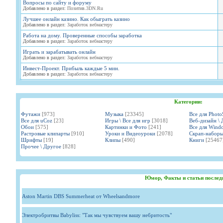
Вопросы по сайту и форуму
Добавлено в раздел:
Позитив.3DN.Ru
Лучшее онлайн казино. Как обыграть казино
Добавлено в раздел:
Заработок вебмастеру
Работа на дому. Проверенные способы заработка
Добавлено в раздел:
Заработок вебмастеру
Играть и зарабатывать онлайн
Добавлено в раздел:
Заработок вебмастеру
Инвест-Проект. Прибыль каждые 5 мин.
Добавлено в раздел:
Заработок вебмастеру
Категории:
Футажи
[973]
Музыка
[23345]
Все для Phot
Все для uCoz
[23]
Игры \ Все для игр
[3018]
Веб-дизайн \ 
Обои
[575]
Картинки и Фото
[241]
Все для Wind
Растровые клипарты
[910]
Уроки и Видеоуроки
[2078]
Скрап-набор
Шрифты
[19]
Клипы
[490]
Книги
[25467
Прочее \ Другое
[828]
Юмор, Факты и статьи послед
Aston Martin DBS Summerheat от Wheelsandmore
Электробритвы Babyliss: "Так мы чувствуем вашу небритость"