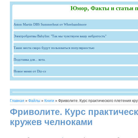
Юмор, Факты и статьи п
Aston Martin DBS Summerheat от Wheelsandmore
Электробритвы Babyliss: "Так мы чувствуем вашу небритость"
Такие места скоро будут пользоваться популярностью
Подставка для... кота.
Новое меню от Diz-cs
Главная
»
Файлы
»
Книги
» Фриволите. Курс практического плетения кр
Фриволите. Курс практическ
кружев челноками