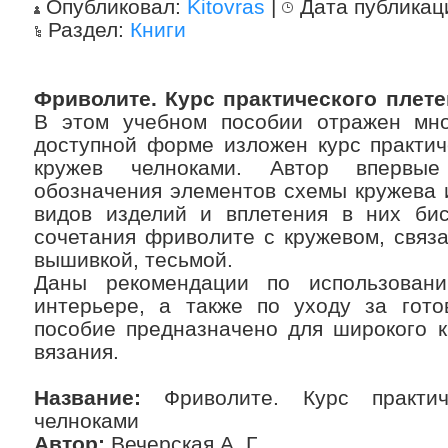
Опубликовал:
Kitovras
|
Дата публикац
Раздел:
Книги
Фриволите. Курс практического плет
В этом учебном пособии отражен мно
доступной форме изложен курс практич
кружев челноками. Автор впервые
обозначения элементов схемы кружева 
видов изделий и вплетения в них би
сочетания фриволите с кружевом, связ
вышивкой, тесьмой.
Даны рекомендации по использован
интерьере, а также по уходу за гото
пособие предназначено для широкого к
вязания.
Название:
Фриволите. Курс практич
челноками
Автор:
Вечерская А. Г.