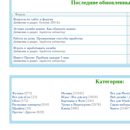
Последние обновленны
Форум
Вопросы по сайту и форуму
Добавлено в раздел:
Позитив.3DN.Ru
Лучшее онлайн казино. Как обыграть казино
Добавлено в раздел:
Заработок вебмастеру
Работа на дому. Проверенные способы заработка
Добавлено в раздел:
Заработок вебмастеру
Играть и зарабатывать онлайн
Добавлено в раздел:
Заработок вебмастеру
Инвест-Проект. Прибыль каждые 5 мин.
Добавлено в раздел:
Заработок вебмастеру
Категории:
Футажи
[973]
Музыка
[23345]
Все для Phot
Все для uCoz
[23]
Игры \ Все для игр
[3018]
Веб-дизайн \ 
Обои
[575]
Картинки и Фото
[241]
Все для Wind
Растровые клипарты
[910]
Уроки и Видеоуроки
[2078]
Скрап-набор
Шрифты
[19]
Клипы
[490]
Книги
[25467
Прочее \ Другое
[828]