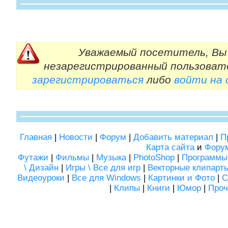
Уважаемый посетитель, Вы 
незарегистрированный пользоват
зарегистрироваться
либо
войти на
Главная
|
Новости
|
Форум
|
Добавить материал
|
П
Карта сайта
и
Фору
Футажи
|
Фильмы
|
Музыка
|
PhotoShop
|
Программы
\ Дизайн
|
Игры \ Все для игр
|
Векторные клипарт
Видеоуроки
|
Все для Windows
|
Картинки и Фото
|
С
|
Клипы
|
Книги
|
Юмор
|
Проч