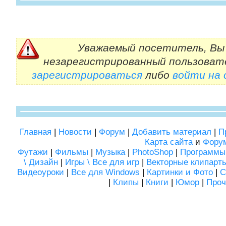
Уважаемый посетитель, Вы 
незарегистрированный пользоват
зарегистрироваться
либо
войти на
Главная
|
Новости
|
Форум
|
Добавить материал
|
П
Карта сайта
и
Фору
Футажи
|
Фильмы
|
Музыка
|
PhotoShop
|
Программы
\ Дизайн
|
Игры \ Все для игр
|
Векторные клипарт
Видеоуроки
|
Все для Windows
|
Картинки и Фото
|
С
|
Клипы
|
Книги
|
Юмор
|
Проч