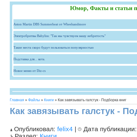
Юмор, Факты и статьи п
Aston Martin DBS Summerheat от Wheelsandmore
Электробритвы Babyliss: "Так мы чувствуем вашу небритость"
Такие места скоро будут пользоваться популярностью
Подставка для... кота.
Новое меню от Diz-cs
Главная
»
Файлы
»
Книги
» Как завязывать галстук - Подборка книг
Как завязывать галстук - По
Опубликовал:
felix4
|
Дата публикации
Раздел:
Книги