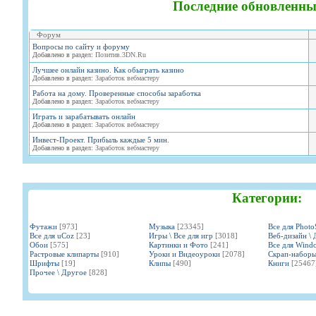
Последние обновленны
Форум
Вопросы по сайту и форуму
Добавлено в раздел:
Позитив.3DN.Ru
Лучшее онлайн казино. Как обыграть казино
Добавлено в раздел:
Заработок вебмастеру
Работа на дому. Проверенные способы заработка
Добавлено в раздел:
Заработок вебмастеру
Играть и зарабатывать онлайн
Добавлено в раздел:
Заработок вебмастеру
Инвест-Проект. Прибыль каждые 5 мин.
Добавлено в раздел:
Заработок вебмастеру
Категории:
Футажи
[973]
Музыка
[23345]
Все для Phot
Все для uCoz
[23]
Игры \ Все для игр
[3018]
Веб-дизайн \ 
Обои
[575]
Картинки и Фото
[241]
Все для Wind
Растровые клипарты
[910]
Уроки и Видеоуроки
[2078]
Скрап-набор
Шрифты
[19]
Клипы
[490]
Книги
[25467
Прочее \ Другое
[828]