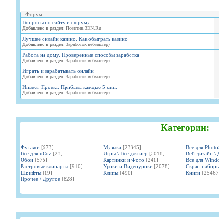
Форум
Вопросы по сайту и форуму
Добавлено в раздел:
Позитив.3DN.Ru
Лучшее онлайн казино. Как обыграть казино
Добавлено в раздел:
Заработок вебмастеру
Работа на дому. Проверенные способы заработка
Добавлено в раздел:
Заработок вебмастеру
Играть и зарабатывать онлайн
Добавлено в раздел:
Заработок вебмастеру
Инвест-Проект. Прибыль каждые 5 мин.
Добавлено в раздел:
Заработок вебмастеру
Категории:
Футажи
[973]
Музыка
[23345]
Все для Phot
Все для uCoz
[23]
Игры \ Все для игр
[3018]
Веб-дизайн \ 
Обои
[575]
Картинки и Фото
[241]
Все для Wind
Растровые клипарты
[910]
Уроки и Видеоуроки
[2078]
Скрап-набор
Шрифты
[19]
Клипы
[490]
Книги
[25467
Прочее \ Другое
[828]