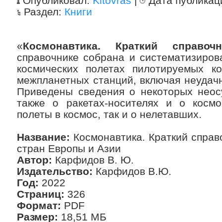
Опубликовал:
Kitovras
|
Дата публикац
Раздел:
Книги
«
Космонавтика. Краткий справочн
справочнике собрана и систематизиров
космических полетах пилотируемых ко
межпланетных станций, включая неудач
Приведены сведения о некоторых неос
также о ракетах-носителях и о космо
полеты в космос, так и о нелетавших.
Название:
Космонавтика. Краткий справо
стран Европы и Азии
Автор:
Карфидов В. Ю.
Издательство:
Карфидов В.Ю.
Год:
2022
Страниц:
326
Формат:
PDF
Размер:
18,51 МБ