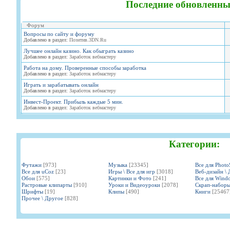
Последние обновленны
Форум
Вопросы по сайту и форуму
Добавлено в раздел:
Позитив.3DN.Ru
Лучшее онлайн казино. Как обыграть казино
Добавлено в раздел:
Заработок вебмастеру
Работа на дому. Проверенные способы заработка
Добавлено в раздел:
Заработок вебмастеру
Играть и зарабатывать онлайн
Добавлено в раздел:
Заработок вебмастеру
Инвест-Проект. Прибыль каждые 5 мин.
Добавлено в раздел:
Заработок вебмастеру
Категории:
Футажи
[973]
Музыка
[23345]
Все для Phot
Все для uCoz
[23]
Игры \ Все для игр
[3018]
Веб-дизайн \ 
Обои
[575]
Картинки и Фото
[241]
Все для Wind
Растровые клипарты
[910]
Уроки и Видеоуроки
[2078]
Скрап-набор
Шрифты
[19]
Клипы
[490]
Книги
[25467
Прочее \ Другое
[828]