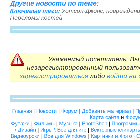
Другие новости по теме:
Ключевые теги:
Уотсон-Джонс
,
повреждени
Переломы костей
Уважаемый посетитель, Вы 
незарегистрированный пользоват
зарегистрироваться
либо
войти на
Главная
|
Новости
|
Форум
|
Добавить материал
|
П
Карта сайта
и
Фору
Футажи
|
Фильмы
|
Музыка
|
PhotoShop
|
Программы
\ Дизайн
|
Игры \ Все для игр
|
Векторные клипарт
Видеоуроки
|
Все для Windows
|
Картинки и Фото
|
С