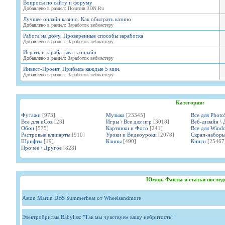
Вопросы по сайту и форуму
Добавлено в раздел:
Позитив.3DN.Ru
Лучшее онлайн казино. Как обыграть казино
Добавлено в раздел:
Заработок вебмастеру
Работа на дому. Проверенные способы заработка
Добавлено в раздел:
Заработок вебмастеру
Играть и зарабатывать онлайн
Добавлено в раздел:
Заработок вебмастеру
Инвест-Проект. Прибыль каждые 5 мин.
Добавлено в раздел:
Заработок вебмастеру
Категории:
Футажи
[973]
Музыка
[23345]
Все для Phot
Все для uCoz
[23]
Игры \ Все для игр
[3018]
Веб-дизайн \ 
Обои
[575]
Картинки и Фото
[241]
Все для Wind
Растровые клипарты
[910]
Уроки и Видеоуроки
[2078]
Скрап-набор
Шрифты
[19]
Клипы
[490]
Книги
[25467
Прочее \ Другое
[828]
Юмор, Факты и статьи послед
Aston Martin DBS Summerheat от Wheelsandmore
Электробритвы Babyliss: "Так мы чувствуем вашу небритость"