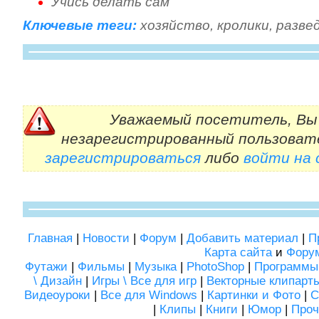
Учись делать сам
Ключевые теги:
хозяйство
,
кролики
,
разве
Уважаемый посетитель, Вы 
незарегистрированный пользоват
зарегистрироваться
либо
войти на
Главная
|
Новости
|
Форум
|
Добавить материал
|
П
Карта сайта
и
Фору
Футажи
|
Фильмы
|
Музыка
|
PhotoShop
|
Программы
\ Дизайн
|
Игры \ Все для игр
|
Векторные клипарт
Видеоуроки
|
Все для Windows
|
Картинки и Фото
|
С
|
Клипы
|
Книги
|
Юмор
|
Проч