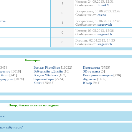
Четверг, 24.09.2015, 12:31
1
Сообщение от:
RomAN
Воскресенье, 30.06.2013, 22:49
0
Сообщение от:
casino
отка
Воскресенье, 30.06.2013, 22:48
1
Сообщение от:
sergeevich
Четверг, 09.05.2013, 12:36
0
Сообщение от:
sergeevich
Вторник, 02.04.2013, 14:33
0
Сообщение от:
sergeevich
Категории:
3345]
Все для PhotoShop
[10032]
Программы
[3795]
 для игр
[3018]
Веб-дизайн \ Дизайн
[10]
3D-графика
[5]
и Фото
[241]
Все для Windows
[167]
Векторные клипарты
[236]
идеоуроки
[2078]
Скрап-наборы
[2234]
Журналы
[1665]
]
Книги
[25467]
Юмор
[941]
Юмор, Факты и статьи последнее:
ore
вашу небритость"