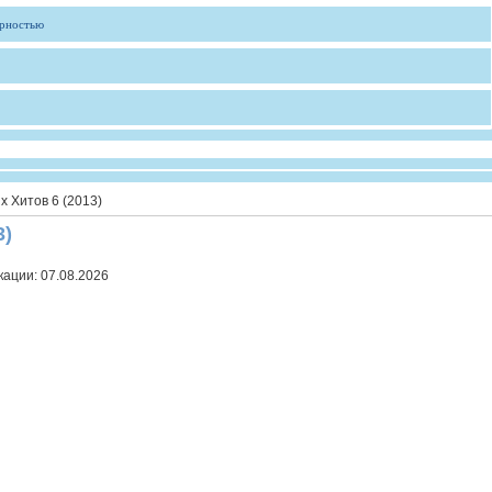
ярностью
х Хитов 6 (2013)
3)
кации:
07.08.2026