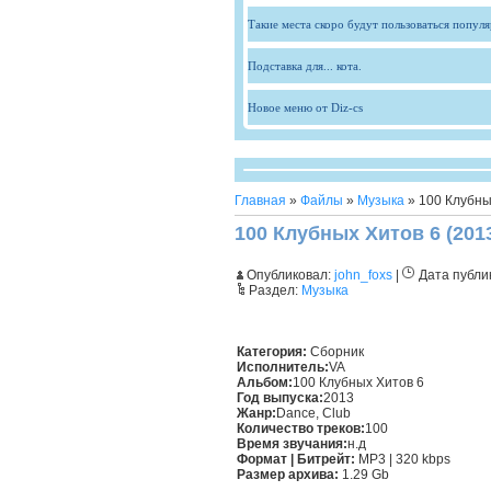
Такие места скоро будут пользоваться попул
Подставка для... кота.
Новое меню от Diz-cs
Главная
»
Файлы
»
Музыка
» 100 Клубны
100 Клубных Хитов 6 (201
Опубликовал:
john_foxs
|
Дата публи
Раздел:
Музыка
Категория:
Сборник
Исполнитель:
VA
Альбом:
100 Клубных Хитов 6
Год выпуска:
2013
Жанр:
Dance, Club
Количество треков:
100
Время звучания:
н.д
Формат | Битрейт:
MP3 | 320 kbps
Размер архива:
1.29 Gb