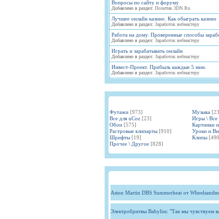
Вопросы по сайту и форуму
Добавлено в раздел:
Позитив.3DN.Ru
Лучшее онлайн казино. Как обыграть казино
Добавлено в раздел:
Заработок вебмастеру
Работа на дому. Проверенные способы зараб
Добавлено в раздел:
Заработок вебмастеру
Играть и зарабатывать онлайн
Добавлено в раздел:
Заработок вебмастеру
Инвест-Проект. Прибыль каждые 5 мин.
Добавлено в раздел:
Заработок вебмастеру
Футажи
[973]
Музыка
[2
Все для uCoz
[23]
Игры \ Все
Обои
[575]
Картинки 
Растровые клипарты
[910]
Уроки и В
Шрифты
[19]
Клипы
[490
Прочее \ Другое
[828]
Aston Martin DBS Summerheat от Wheelsandm
Электробритвы Babyliss: "Так мы чувствуем 