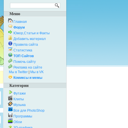
Меню
Главная
Форум
Юмор,Статьи и Факты
Добавить материал
Правила сайта
Статистика
ТОП Сайтов
Помочь сайту
Реклама на сайте
Мы в Twitter
|
Мы в VK
Комиксы и мемы
Категории
Футажи
Клипы
Музыка
Все для PhotoShop
Программы
Обои
3D-графика