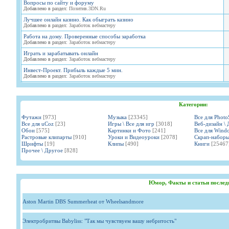
Вопросы по сайту и форуму
Добавлено в раздел:
Позитив.3DN.Ru
Лучшее онлайн казино. Как обыграть казино
Добавлено в раздел:
Заработок вебмастеру
Работа на дому. Проверенные способы заработка
Добавлено в раздел:
Заработок вебмастеру
Играть и зарабатывать онлайн
Добавлено в раздел:
Заработок вебмастеру
Инвест-Проект. Прибыль каждые 5 мин.
Добавлено в раздел:
Заработок вебмастеру
Категории:
Футажи
[973]
Музыка
[23345]
Все для Phot
Все для uCoz
[23]
Игры \ Все для игр
[3018]
Веб-дизайн \ 
Обои
[575]
Картинки и Фото
[241]
Все для Wind
Растровые клипарты
[910]
Уроки и Видеоуроки
[2078]
Скрап-набор
Шрифты
[19]
Клипы
[490]
Книги
[25467
Прочее \ Другое
[828]
Юмор, Факты и статьи послед
Aston Martin DBS Summerheat от Wheelsandmore
Электробритвы Babyliss: "Так мы чувствуем вашу небритость"