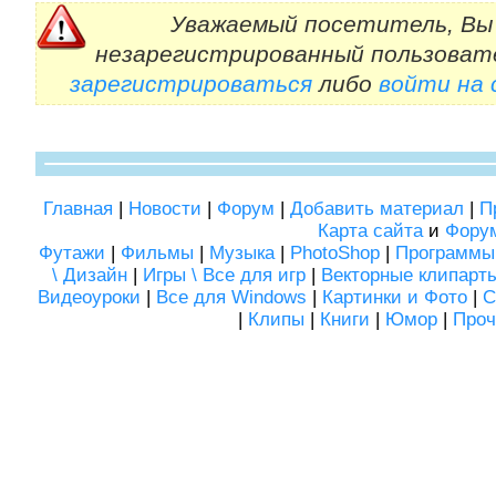
Уважаемый посетитель, Вы 
незарегистрированный пользоват
зарегистрироваться
либо
войти на
Главная
|
Новости
|
Форум
|
Добавить материал
|
П
Карта сайта
и
Фору
Футажи
|
Фильмы
|
Музыка
|
PhotoShop
|
Программы
\ Дизайн
|
Игры \ Все для игр
|
Векторные клипарт
Видеоуроки
|
Все для Windows
|
Картинки и Фото
|
С
|
Клипы
|
Книги
|
Юмор
|
Проч