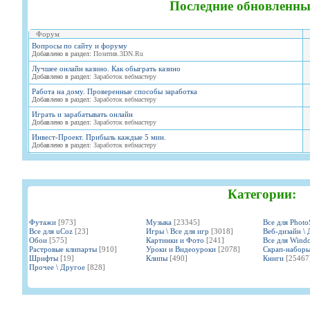
Последние обновленны
Форум
Вопросы по сайту и форуму
Добавлено в раздел:
Позитив.3DN.Ru
Лучшее онлайн казино. Как обыграть казино
Добавлено в раздел:
Заработок вебмастеру
Работа на дому. Проверенные способы заработка
Добавлено в раздел:
Заработок вебмастеру
Играть и зарабатывать онлайн
Добавлено в раздел:
Заработок вебмастеру
Инвест-Проект. Прибыль каждые 5 мин.
Добавлено в раздел:
Заработок вебмастеру
Категории:
Футажи
[973]
Музыка
[23345]
Все для Phot
Все для uCoz
[23]
Игры \ Все для игр
[3018]
Веб-дизайн \ 
Обои
[575]
Картинки и Фото
[241]
Все для Wind
Растровые клипарты
[910]
Уроки и Видеоуроки
[2078]
Скрап-набор
Шрифты
[19]
Клипы
[490]
Книги
[25467
Прочее \ Другое
[828]