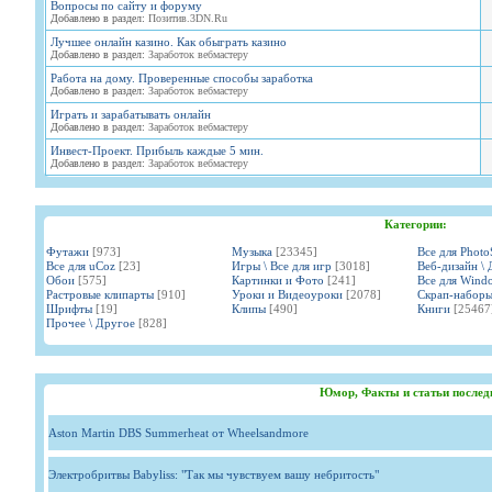
Вопросы по сайту и форуму
Добавлено в раздел:
Позитив.3DN.Ru
Лучшее онлайн казино. Как обыграть казино
Добавлено в раздел:
Заработок вебмастеру
Работа на дому. Проверенные способы заработка
Добавлено в раздел:
Заработок вебмастеру
Играть и зарабатывать онлайн
Добавлено в раздел:
Заработок вебмастеру
Инвест-Проект. Прибыль каждые 5 мин.
Добавлено в раздел:
Заработок вебмастеру
Категории:
Футажи
[973]
Музыка
[23345]
Все для Phot
Все для uCoz
[23]
Игры \ Все для игр
[3018]
Веб-дизайн \ 
Обои
[575]
Картинки и Фото
[241]
Все для Wind
Растровые клипарты
[910]
Уроки и Видеоуроки
[2078]
Скрап-набор
Шрифты
[19]
Клипы
[490]
Книги
[25467
Прочее \ Другое
[828]
Юмор, Факты и статьи послед
Aston Martin DBS Summerheat от Wheelsandmore
Электробритвы Babyliss: "Так мы чувствуем вашу небритость"