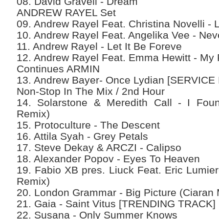
08. David Gravell - Dream
ANDREW RAYEL Set
09. Andrew Rayel Feat. Christina Novelli - 
10. Andrew Rayel Feat. Angelika Vee - Ne
11. Andrew Rayel - Let It Be Foreve
12. Andrew Rayel Feat. Emma Hewitt - My 
Continues ARMIN
13. Andrew Bayer- Once Lydian [SERVI
Non-Stop In The Mix / 2nd Hour
14. Solarstone & Meredith Call - I Fou
Remix)
15. Protoculture - The Descent
16. Attila Syah - Grey Petals
17. Steve Dekay & ARCZI - Calipso
18. Alexander Popov - Eyes To Heaven
19. Fabio XB pres. Liuck Feat. Eric Lumie
Remix)
20. London Grammar - Big Picture (Ciaran
21. Gaia - Saint Vitus [TRENDING TRACK]
22. Susana - Only Summer Knows