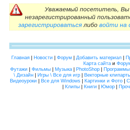
Уважаемый посетитель, Вы 
незарегистрированный пользоват
зарегистрироваться
либо
войти на
Главная
|
Новости
|
Форум
|
Добавить материал
|
П
Карта сайта
и
Фору
Футажи
|
Фильмы
|
Музыка
|
PhotoShop
|
Программы
\ Дизайн
|
Игры \ Все для игр
|
Векторные клипарт
Видеоуроки
|
Все для Windows
|
Картинки и Фото
|
С
|
Клипы
|
Книги
|
Юмор
|
Проч