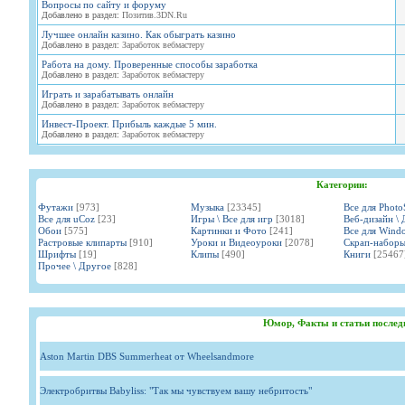
Вопросы по сайту и форуму
Добавлено в раздел:
Позитив.3DN.Ru
Лучшее онлайн казино. Как обыграть казино
Добавлено в раздел:
Заработок вебмастеру
Работа на дому. Проверенные способы заработка
Добавлено в раздел:
Заработок вебмастеру
Играть и зарабатывать онлайн
Добавлено в раздел:
Заработок вебмастеру
Инвест-Проект. Прибыль каждые 5 мин.
Добавлено в раздел:
Заработок вебмастеру
Категории:
Футажи
[973]
Музыка
[23345]
Все для Phot
Все для uCoz
[23]
Игры \ Все для игр
[3018]
Веб-дизайн \ 
Обои
[575]
Картинки и Фото
[241]
Все для Wind
Растровые клипарты
[910]
Уроки и Видеоуроки
[2078]
Скрап-набор
Шрифты
[19]
Клипы
[490]
Книги
[25467
Прочее \ Другое
[828]
Юмор, Факты и статьи послед
Aston Martin DBS Summerheat от Wheelsandmore
Электробритвы Babyliss: "Так мы чувствуем вашу небритость"