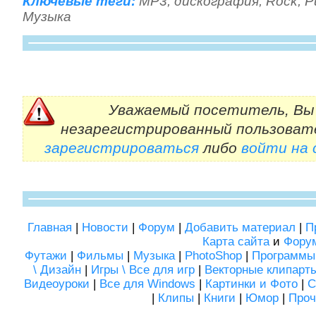
Ключевые теги:
MP3
,
дискография
,
Rock
,
P
Музыка
Уважаемый посетитель, Вы 
незарегистрированный пользоват
зарегистрироваться
либо
войти на
Главная
|
Новости
|
Форум
|
Добавить материал
|
П
Карта сайта
и
Фору
Футажи
|
Фильмы
|
Музыка
|
PhotoShop
|
Программы
\ Дизайн
|
Игры \ Все для игр
|
Векторные клипарт
Видеоуроки
|
Все для Windows
|
Картинки и Фото
|
С
|
Клипы
|
Книги
|
Юмор
|
Проч