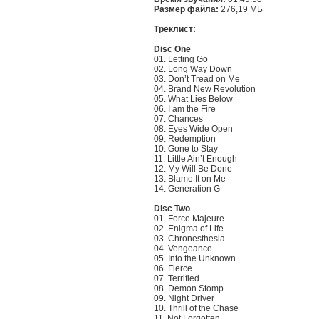
Размер файла:
276,19 МБ
Треклист:
Disc One
01. Letting Go
02. Long Way Down
03. Don’t Tread on Me
04. Brand New Revolution
05. What Lies Below
06. I am the Fire
07. Chances
08. Eyes Wide Open
09. Redemption
10. Gone to Stay
11. Little Ain’t Enough
12. My Will Be Done
13. Blame It on Me
14. Generation G
Disc Two
01. Force Majeure
02. Enigma of Life
03. Chronesthesia
04. Vengeance
05. Into the Unknown
06. Fierce
07. Terrified
08. Demon Stomp
09. Night Driver
10. Thrill of the Chase
11. Not Forgotten