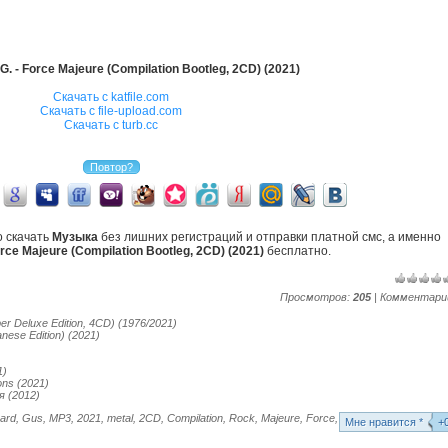
. - Force Majeure (Compilation Bootleg, 2CD) (2021)
Скачать с katfile.com
Скачать с file-upload.com
Скачать с turb.cc
о скачать
Музыка
без лишних регистраций и отправки платной смс, а именно
orce Majeure (Compilation Bootleg, 2CD) (2021)
бесплатно.
Просмотров:
205
| Комментари
er Deluxe Edition, 4CD) (1976/2021)
anese Edition) (2021)
1)
ons (2021)
 (2012)
ard
,
Gus
,
MP3
,
2021
,
metal
,
2CD
,
Compilation
,
Rock
,
Majeure
,
Force
,
Mне нравится *
+