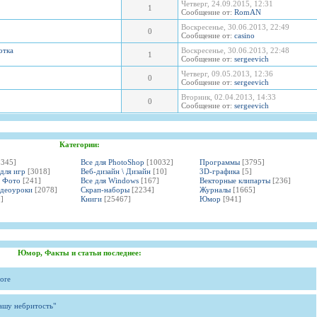
Четверг, 24.09.2015, 12:31
1
Сообщение от:
RomAN
Воскресенье, 30.06.2013, 22:49
0
Сообщение от:
casino
отка
Воскресенье, 30.06.2013, 22:48
1
Сообщение от:
sergeevich
Четверг, 09.05.2013, 12:36
0
Сообщение от:
sergeevich
Вторник, 02.04.2013, 14:33
0
Сообщение от:
sergeevich
Категории:
3345]
Все для PhotoShop
[10032]
Программы
[3795]
 для игр
[3018]
Веб-дизайн \ Дизайн
[10]
3D-графика
[5]
и Фото
[241]
Все для Windows
[167]
Векторные клипарты
[236]
идеоуроки
[2078]
Скрап-наборы
[2234]
Журналы
[1665]
]
Книги
[25467]
Юмор
[941]
Юмор, Факты и статьи последнее:
ore
вашу небритость"