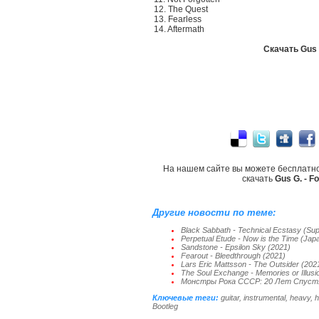
12. The Quest
13. Fearless
14. Aftermath
Скачать Gus G
На нашем сайте вы можете бесплатн
скачать
Gus G. - F
Другие новости по теме:
Black Sabbath - Technical Ecstasy (Sup
Perpetual Etude - Now is the Time (Jap
Sandstone - Epsilon Sky (2021)
Fearout - Bleedthrough (2021)
Lars Eric Mattsson - The Outsider (202
The Soul Exchange - Memories or Illusi
Монстры Рока СССР: 20 Лет Спустя
Ключевые теги:
guitar
,
instrumental
,
heavy
,
h
Bootleg