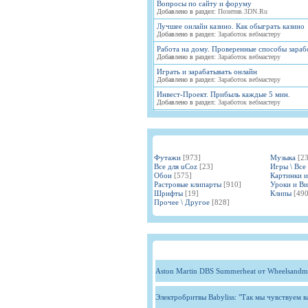
Вопросы по сайту и форуму
Добавлено в раздел:
Позитив.3DN.Ru
Лучшее онлайн казино. Как обыграть казино
Добавлено в раздел:
Заработок вебмастеру
Работа на дому. Проверенные способы зараб
Добавлено в раздел:
Заработок вебмастеру
Играть и зарабатывать онлайн
Добавлено в раздел:
Заработок вебмастеру
Инвест-Проект. Прибыль каждые 5 мин.
Добавлено в раздел:
Заработок вебмастеру
Футажи
[973]
Музыка
[2
Все для uCoz
[23]
Игры \ Все
Обои
[575]
Картинки 
Растровые клипарты
[910]
Уроки и В
Шрифты
[19]
Клипы
[490
Прочее \ Другое
[828]
Aston Martin DBS Summerheat от Wheelsandm
Электробритвы Babyliss: "Так мы чувствуем 