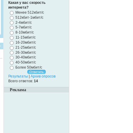
Какая у вас скорость
интернета?
Менее 512кбит/с
512кбит-1мбит/с
2-4мбит/с
5-7мбит/с
8-10мбит/с
11-15мбит/с
16-20мбит/с
21-25мбит/с
26-30мбит/с
30-40мбит/с
40-50мбит/с
Более 50мбит/с
Результаты
|
Архив опросов
Всего ответов:
14
Реклама