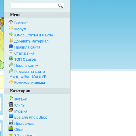
Меню
Главная
Форум
Юмор,Статьи и Факты
Добавить материал
Правила сайта
Статистика
ТОП Сайтов
Помочь сайту
Реклама на сайте
Мы в Twitter
|
Мы в VK
Комиксы и мемы
Категории
Футажи
Клипы
Музыка
Все для PhotoShop
Программы
Обои
3D-графика