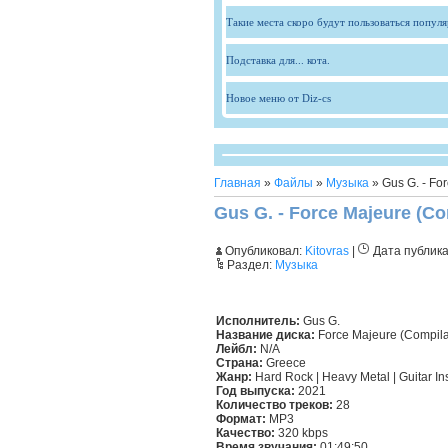
Такие места скоро будут пользоваться попул
Подставка для... кота.
Новое меню от Diz-cs
Главная
»
Файлы
»
Музыка
» Gus G. - Fo
Gus G. - Force Majeure (Co
Опубликовал:
Kitovras
|
Дата публик
Раздел:
Музыка
Исполнитель:
Gus G.
Название диска:
Force Majeure (Compila
Лейбл:
N/A
Страна:
Greece
Жанр:
Hard Rock | Heavy Metal | Guitar In
Год выпуска:
2021
Количество треков:
28
Формат:
MP3
Качество:
320 kbps
Время звучания:
01:49:50