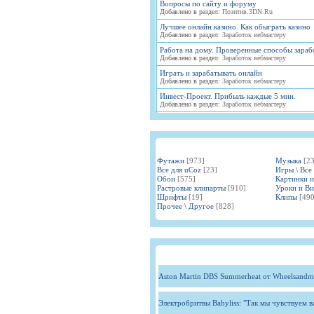
Вопросы по сайту и форуму
Добавлено в раздел:
Позитив.3DN.Ru
Лучшее онлайн казино. Как обыграть казино
Добавлено в раздел:
Заработок вебмастеру
Работа на дому. Проверенные способы зараб
Добавлено в раздел:
Заработок вебмастеру
Играть и зарабатывать онлайн
Добавлено в раздел:
Заработок вебмастеру
Инвест-Проект. Прибыль каждые 5 мин.
Добавлено в раздел:
Заработок вебмастеру
Футажи
[973]
Музыка
[2
Все для uCoz
[23]
Игры \ Все
Обои
[575]
Картинки 
Растровые клипарты
[910]
Уроки и В
Шрифты
[19]
Клипы
[490
Прочее \ Другое
[828]
Aston Martin DBS Summerheat от Wheelsandm
Электробритвы Babyliss: "Так мы чувствуем 