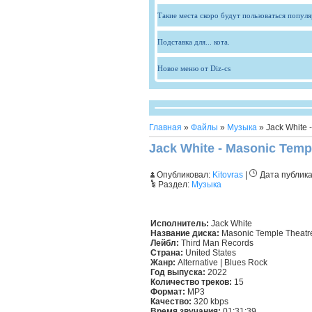
Такие места скоро будут пользоваться попул
Подставка для... кота.
Новое меню от Diz-cs
Главная
»
Файлы
»
Музыка
» Jack White -
Jack White - Masonic Temple
Опубликовал:
Kitovras
|
Дата публик
Раздел:
Музыка
Исполнитель:
Jack White
Название диска:
Masonic Temple Theatre,
Лейбл:
Third Man Records
Страна:
United States
Жанр:
Alternative | Blues Rock
Год выпуска:
2022
Количество треков:
15
Формат:
MP3
Качество:
320 kbps
Время звучания:
01:31:39