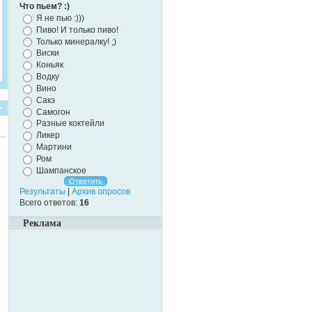
Что пьем? :)
Я не пью :)))
Пиво! И только пиво!
Только минералку! ;)
Виски
Коньяк
Водку
Вино
Сакэ
Самогон
Разные коктейли
Ликер
Мартини
Ром
Шампанское
Результаты
|
Архив опросов
Всего ответов:
16
Реклама