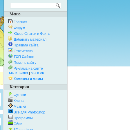
Меню
Главная
Форум
Юмор,Статьи и Факты
Добавить материал
Правила сайта
Статистика
ТОП Сайтов
Помочь сайту
Реклама на сайте
Мы в Twitter
|
Мы в VK
Комиксы и мемы
Категории
Футажи
Клипы
Музыка
Все для PhotoShop
Программы
Обои
3D-графика