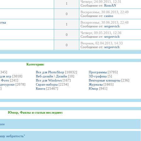
Четверг, 24.09.2015, 12:31
1
Сообщение от:
RomAN
Воскресенье, 30.06.2013, 22:49
0
Сообщение от:
casino
отка
Воскресенье, 30.06.2013, 22:48
1
Сообщение от:
sergeevich
Четверг, 09.05.2013, 12:36
0
Сообщение от:
sergeevich
Вторник, 02.04.2013, 14:33
0
Сообщение от:
sergeevich
Категории:
3345]
Все для PhotoShop
[10032]
Программы
[3795]
 для игр
[3018]
Веб-дизайн \ Дизайн
[10]
3D-графика
[5]
и Фото
[241]
Все для Windows
[167]
Векторные клипарты
[236]
идеоуроки
[2078]
Скрап-наборы
[2234]
Журналы
[1665]
]
Книги
[25467]
Юмор
[941]
Юмор, Факты и статьи последнее:
ore
вашу небритость"