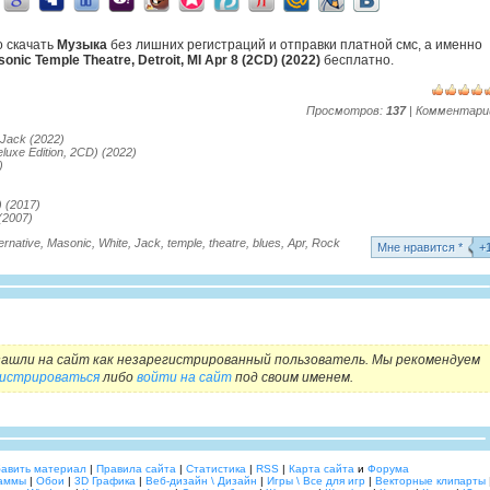
о скачать
Музыка
без лишних регистраций и отправки платной смс, а именно
onic Temple Theatre, Detroit, MI Apr 8 (2CD) (2022)
бесплатно.
Просмотров:
137
| Комментари
 Jack (2022)
eluxe Edition, 2CD) (2022)
)
) (2017)
 (2007)
ernative
,
Masonic
,
White
,
Jack
,
temple
,
theatre
,
blues
,
Apr
,
Rock
Mне нравится *
+
ашли на сайт как незарегистрированный пользователь. Мы рекомендуем
гистрироваться
либо
войти на сайт
под своим именем.
авить материал
|
Правила сайта
|
Статистика
|
RSS
|
Карта сайта
и
Форума
аммы
|
Обои
|
3D Графика
|
Веб-дизайн \ Дизайн
|
Игры \ Все для игр
|
Векторные клипарты