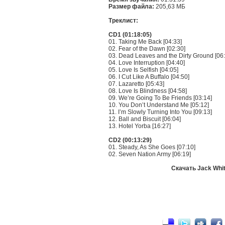
Размер файла:
205,63 МБ
Треклист:
CD1 (01:18:05)
01. Taking Me Back [04:33]
02. Fear of the Dawn [02:30]
03. Dead Leaves and the Dirty Ground [06
04. Love Interruption [04:40]
05. Love Is Selfish [04:05]
06. I Cut Like A Buffalo [04:50]
07. Lazaretto [05:43]
08. Love Is Blindness [04:58]
09. We’re Going To Be Friends [03:14]
10. You Don’t Understand Me [05:12]
11. I’m Slowly Turning Into You [09:13]
12. Ball and Biscuit [06:04]
13. Hotel Yorba [16:27]
CD2 (00:13:29)
01. Steady, As She Goes [07:10]
02. Seven Nation Army [06:19]
Скачать Jack White