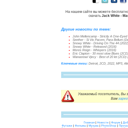
На нашем сайте вы можете бесплатн
скачать
Jack White - Mas
Другие новости по теме:
John Mellencamp - Strictly A One-Eyed
Seether - Si Vis Pacem, Para Bellum (D
Snowy White - Driving On The 44 (2022
Snowy White - Released (2016)
Mores Reign - Whispers (2016)
Eric Clapton - 30 most slow Blues (2CD
Wanastowi Vjecy - Best of 20 let (2CD)
Ключевые теги:
Detroit
,
2CD
,
2022
,
MP3
,
Alt
Уважаемый посетитель, Вы з
Вам
заре
Главная
|
Новости
|
Форум
|
Доб
Футажи
|
Фильмы
|
Музыка
|
PhotoShop
|
Прогр