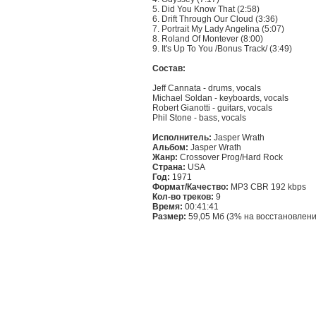
5. Did You Know That (2:58)
6. Drift Through Our Cloud (3:36)
7. Portrait My Lady Angelina (5:07)
8. Roland Of Montever (8:00)
9. It's Up To You /Bonus Track/ (3:49)
Состав:
Jeff Cannata - drums, vocals
Michael Soldan - keyboards, vocals
Robert Gianotti - guitars, vocals
Phil Stone - bass, vocals
Исполнитель:
Jasper Wrath
Альбом:
Jasper Wrath
Жанр:
Crossover Prog/Hard Rock
Страна:
USA
Год:
1971
Формат/Качество:
MP3 CBR 192 kbps
Кол-во треков:
9
Время:
00:41:41
Размер:
59,05 Мб (3% на восстановлени