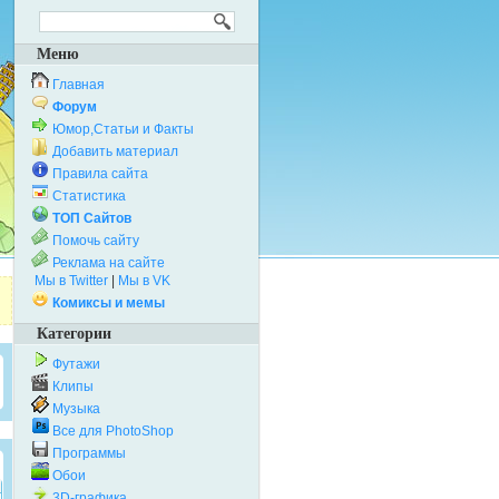
Меню
Главная
Форум
Юмор,Статьи и Факты
Добавить материал
Правила сайта
Статистика
ТОП Сайтов
Помочь сайту
Реклама на сайте
Мы в Twitter
|
Мы в VK
Комиксы и мемы
Категории
Футажи
Клипы
Музыка
Все для PhotoShop
Программы
Обои
3D-графика