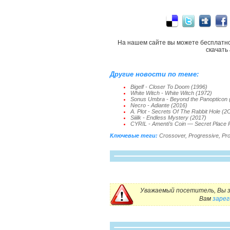
На нашем сайте вы можете бесплатн
скачать
Другие новости по теме:
Bigelf - Closer To Doom (1996)
White Witch - White Witch (1972)
Sonus Umbra - Beyond the Panopticon 
Necro - Adiante (2016)
A. Plot - Secrets Of The Rabbit Hole (2
Siiilk - Endless Mystery (2017)
CYRIL - Amenti’s Coin — Secret Place Pt
Ключевые теги:
Crossover
,
Progressive
,
Pr
Уважаемый посетитель, Вы з
Вам
заре