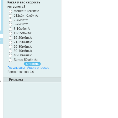
Какая у вас скорость
интернета?
Менее 512кбит/с
512кбит-1мбит/с
2-4мбит/с
5-7мбит/с
8-10мбит/с
11-15мбит/с
16-20мбит/с
21-25мбит/с
26-30мбит/с
30-40мбит/с
40-50мбит/с
Более 50мбит/с
Результаты
|
Архив опросов
Всего ответов:
14
Реклама
и