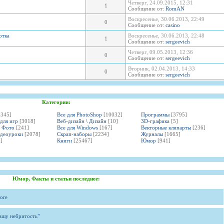
Четверг, 24.09.2015, 12:31
1
Сообщение от:
RomAN
Воскресенье, 30.06.2013, 22:49
0
Сообщение от:
casino
отка
Воскресенье, 30.06.2013, 22:48
1
Сообщение от:
sergeevich
Четверг, 09.05.2013, 12:36
0
Сообщение от:
sergeevich
Вторник, 02.04.2013, 14:33
0
Сообщение от:
sergeevich
Категории:
3345]
Все для PhotoShop
[10032]
Программы
[3795]
 для игр
[3018]
Веб-дизайн \ Дизайн
[10]
3D-графика
[5]
и Фото
[241]
Все для Windows
[167]
Векторные клипарты
[236]
идеоуроки
[2078]
Скрап-наборы
[2234]
Журналы
[1665]
]
Книги
[25467]
Юмор
[941]
Юмор, Факты и статьи последнее:
ore
вашу небритость"