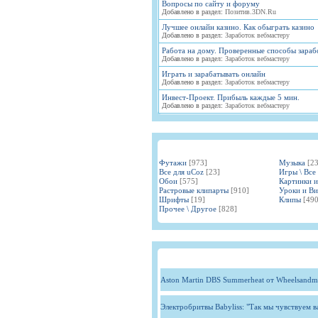
Вопросы по сайту и форуму
Добавлено в раздел:
Позитив.3DN.Ru
Лучшее онлайн казино. Как обыграть казино
Добавлено в раздел:
Заработок вебмастеру
Работа на дому. Проверенные способы зараб
Добавлено в раздел:
Заработок вебмастеру
Играть и зарабатывать онлайн
Добавлено в раздел:
Заработок вебмастеру
Инвест-Проект. Прибыль каждые 5 мин.
Добавлено в раздел:
Заработок вебмастеру
Футажи
[973]
Музыка
[2
Все для uCoz
[23]
Игры \ Все
Обои
[575]
Картинки 
Растровые клипарты
[910]
Уроки и В
Шрифты
[19]
Клипы
[490
Прочее \ Другое
[828]
Aston Martin DBS Summerheat от Wheelsandm
Электробритвы Babyliss: "Так мы чувствуем 