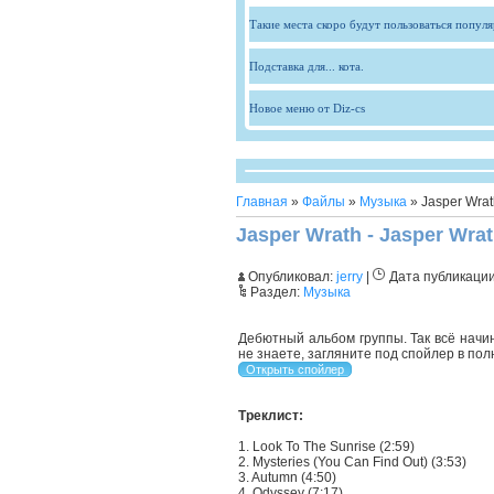
Такие места скоро будут пользоваться попул
Подставка для... кота.
Новое меню от Diz-cs
Главная
»
Файлы
»
Музыка
» Jasper Wrat
Jasper Wrath - Jasper Wrat
Опубликовал:
jerry
|
Дата публикаци
Раздел:
Музыка
Дебютный альбом группы. Так всё начи
не знаете, загляните под спойлер в пол
Треклист:
1. Look To The Sunrise (2:59)
2. Mysteries (You Can Find Out) (3:53)
3. Autumn (4:50)
4. Odyssey (7:17)