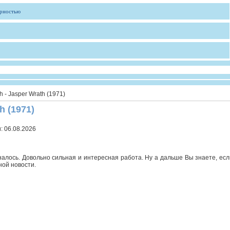
ярностью
h - Jasper Wrath (1971)
h (1971)
и:
06.08.2026
налось. Довольно сильная и интересная работа. Ну а дальше Вы знаете, есл
ной новости.