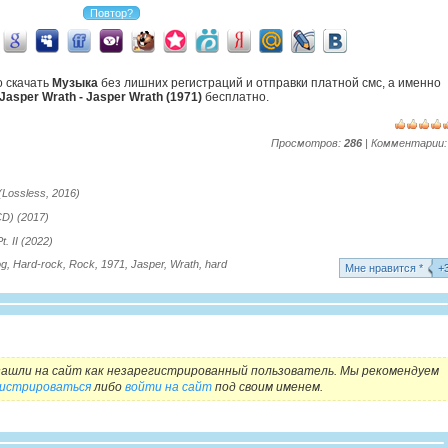
о скачать
Музыка
без лишних регистраций и отправки платной смс, а именно
Jasper Wrath - Jasper Wrath (1971)
бесплатно.
Просмотров:
286
| Комментарии
(Lossless, 2016)
CD) (2017)
. II (2022)
og
,
Hard-rock
,
Rock
,
1971
,
Jasper
,
Wrath
,
hard
Mне нравится *
+
ашли на сайт как незарегистрированный пользователь. Мы рекомендуем
гистрироваться
либо
войти на сайт
под своим именем.