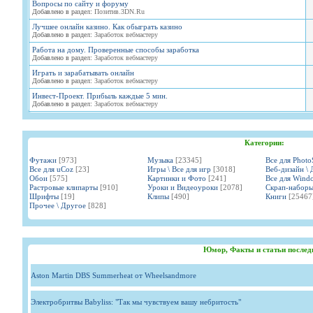
Вопросы по сайту и форуму
Добавлено в раздел:
Позитив.3DN.Ru
Лучшее онлайн казино. Как обыграть казино
Добавлено в раздел:
Заработок вебмастеру
Работа на дому. Проверенные способы заработка
Добавлено в раздел:
Заработок вебмастеру
Играть и зарабатывать онлайн
Добавлено в раздел:
Заработок вебмастеру
Инвест-Проект. Прибыль каждые 5 мин.
Добавлено в раздел:
Заработок вебмастеру
Категории:
Футажи
[973]
Музыка
[23345]
Все для Phot
Все для uCoz
[23]
Игры \ Все для игр
[3018]
Веб-дизайн \ 
Обои
[575]
Картинки и Фото
[241]
Все для Wind
Растровые клипарты
[910]
Уроки и Видеоуроки
[2078]
Скрап-набор
Шрифты
[19]
Клипы
[490]
Книги
[25467
Прочее \ Другое
[828]
Юмор, Факты и статьи послед
Aston Martin DBS Summerheat от Wheelsandmore
Электробритвы Babyliss: "Так мы чувствуем вашу небритость"