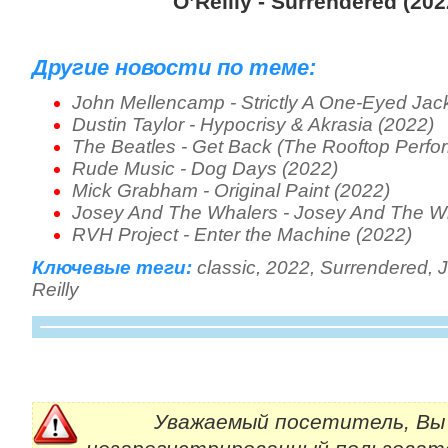
O’Reilly - Surrendered (202
Другие новости по теме:
John Mellencamp - Strictly A One-Eyed Jac
Dustin Taylor - Hypocrisy & Akrasia (2022)
The Beatles - Get Back (The Rooftop Perfo
Rude Music - Dog Days (2022)
Mick Grabham - Original Paint (2022)
Josey And The Whalers - Josey And The W
RVH Project - Enter the Machine (2022)
Ключевые теги:
classic
,
2022
,
Surrendered
,
Reilly
Уважаемый посетитель, Вы 