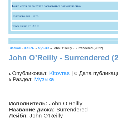
Такие места скоро будут пользоваться популярностью
Подставка для... кота.
Новое меню от Diz-cs
Главная
»
Файлы
»
Музыка
» John O’Reilly - Surrendered (2022)
John O’Reilly - Surrendered (
Опубликовал:
Kitovras
|
Дата публикац
Раздел:
Музыка
Исполнитель:
John O’Reilly
Название диска:
Surrendered
Лейбл:
John O’Reilly