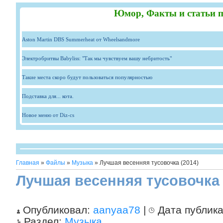
Юмор, Факты и статьи п
Aston Martin DBS Summerheat от Wheelsandmore
Электробритвы Babyliss: "Так мы чувствуем вашу небритость"
Такие места скоро будут пользоваться популярностью
Подставка для... кота.
Новое меню от Diz-cs
Главная
»
Файлы
»
Музыка
» Лучшая весенняя тусовочка (2014)
Лучшая весенняя тусовочка 
Опубликовал:
aanyaa78
|
Дата публик
Раздел:
Музыка