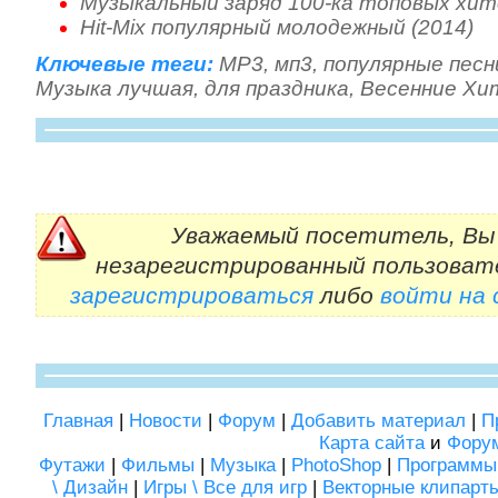
Музыкальный заряд 100-ка топовых хито
Hit-Mix популярный молодежный (2014)
Ключевые теги:
MP3
,
мп3
,
популярные песн
Музыка лучшая
,
для праздника
,
Весенние Хи
Уважаемый посетитель, Вы 
незарегистрированный пользоват
зарегистрироваться
либо
войти на
Главная
|
Новости
|
Форум
|
Добавить материал
|
П
Карта сайта
и
Фору
Футажи
|
Фильмы
|
Музыка
|
PhotoShop
|
Программы
\ Дизайн
|
Игры \ Все для игр
|
Векторные клипарт