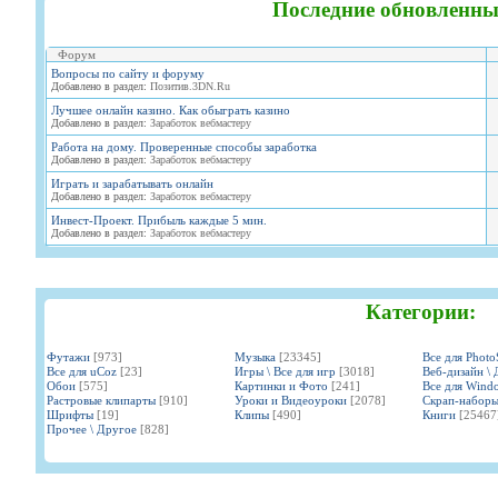
Последние обновленны
Форум
Вопросы по сайту и форуму
Добавлено в раздел:
Позитив.3DN.Ru
Лучшее онлайн казино. Как обыграть казино
Добавлено в раздел:
Заработок вебмастеру
Работа на дому. Проверенные способы заработка
Добавлено в раздел:
Заработок вебмастеру
Играть и зарабатывать онлайн
Добавлено в раздел:
Заработок вебмастеру
Инвест-Проект. Прибыль каждые 5 мин.
Добавлено в раздел:
Заработок вебмастеру
Категории:
Футажи
[973]
Музыка
[23345]
Все для Phot
Все для uCoz
[23]
Игры \ Все для игр
[3018]
Веб-дизайн \ 
Обои
[575]
Картинки и Фото
[241]
Все для Wind
Растровые клипарты
[910]
Уроки и Видеоуроки
[2078]
Скрап-набор
Шрифты
[19]
Клипы
[490]
Книги
[25467
Прочее \ Другое
[828]