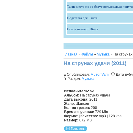
Такие места скоро будут пользоваться попул
Подставка для... кота.
Новое меню от Diz-cs
Главная
»
Файлы
»
Музыка
» На струнах 
На струнах удачи (2011)
Опубликовал:
MuzonVam
|
Дата публ
Раздел:
Музыка
Исполнитель:
VA
Альбом:
На струнах удачи
Дата выхода:
2011
Жанр:
Шансон
Кол-во треков:
200
Время звучания:
729 Min
Формат | Качество:
mp3 | 128 kbs
Размер:
672 MB