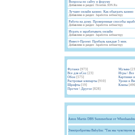
Вопросы по сайту и форуму
Добавлено в раздел:
Позитив.3DN.Ru
Лучшее онлайн казино. Как обыграть казино
Добавлено в раздел:
Заработок вебмастеру
Работа на дому. Проверенные способы зараб
Добавлено в раздел:
Заработок вебмастеру
Играть и зарабатывать онлайн
Добавлено в раздел:
Заработок вебмастеру
Инвест-Проект. Прибыль каждые 5 мин.
Добавлено в раздел:
Заработок вебмастеру
Футажи
[973]
Музыка
[2
Все для uCoz
[23]
Игры \ Все
Обои
[575]
Картинки 
Растровые клипарты
[910]
Уроки и В
Шрифты
[19]
Клипы
[490
Прочее \ Другое
[828]
Aston Martin DBS Summerheat от Wheelsandm
Электробритвы Babyliss: "Так мы чувствуем 