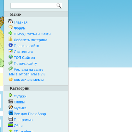
Меню
Главная
Форум
Юмор,Статьи и Факты
Добавить материал
Правила сайта
Статистика
ТОП Сайтов
Помочь сайту
Реклама на сайте
Мы в Twitter
|
Мы в VK
Комиксы и мемы
Категории
Футажи
Клипы
Музыка
Все для PhotoShop
Программы
Обои
3D-графика