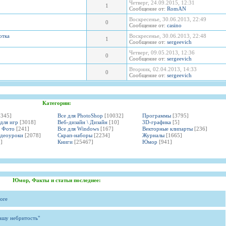
Четверг, 24.09.2015, 12:31
1
Сообщение от:
RomAN
Воскресенье, 30.06.2013, 22:49
0
Сообщение от:
casino
отка
Воскресенье, 30.06.2013, 22:48
1
Сообщение от:
sergeevich
Четверг, 09.05.2013, 12:36
0
Сообщение от:
sergeevich
Вторник, 02.04.2013, 14:33
0
Сообщение от:
sergeevich
Категории:
3345]
Все для PhotoShop
[10032]
Программы
[3795]
 для игр
[3018]
Веб-дизайн \ Дизайн
[10]
3D-графика
[5]
и Фото
[241]
Все для Windows
[167]
Векторные клипарты
[236]
идеоуроки
[2078]
Скрап-наборы
[2234]
Журналы
[1665]
]
Книги
[25467]
Юмор
[941]
Юмор, Факты и статьи последнее:
ore
вашу небритость"