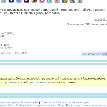
о скачать
Музыка
без лишних регистраций и отправки платной смс, а именно
ать
VA - Best Of Funk 2021 (2022)
бесплатно.
Просмотров:
168
| Комментари
 Vol.6 (2021)
014)
ht (1994)
tuff (1994)
,
Nu-Disco
,
2021
,
2022
Mне нравится *
+
ашли на сайт как незарегистрированный пользователь. Мы рекомендуем
гистрироваться
либо
войти на сайт
под своим именем.
авить материал
|
Правила сайта
|
Статистика
|
RSS
|
Карта сайта
и
Форума
аммы
|
Обои
|
3D Графика
|
Веб-дизайн \ Дизайн
|
Игры \ Все для игр
|
Векторные клипарты