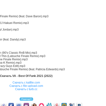
 Finale Remix) (feat. Dave Baron).mp3
DJ Hakuei Remix).mp3
ryl Jordan).mp3
er (feat. Dandy).mp3
 (90's Classic RnB Mix).mp3
 This (Latouche Finale Remix).mp3
he Finale Remix).mp3
M0na-K Remix).mp3
Crazy Guys Edit).mp3
atouche Finale Remix) (feat. Patricia Edwards).mp3
Скачать VA - Best Of Funk 2021 (2022)
Скачать с katfile.com
Скачать с file-upload.com
Скачать с turb.cc