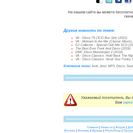
На нашем сайте вы можете бесплатн
скач
Другие новости по теме:
VA - Disco 75 (3CD Box Set) (2021)
VA - Motown In the Mix (Classic Mixes),
DJ Collector - Special Club Mix 5CD (2
The Best Ever Funk And Disco (2016)
DMC Disco Monsterjam 2 (2016)
VA - Disco Classics: Hold Back The Nig
VA - Disco Classics: Strutt Your Funky S
Ключевые теги:
funk
,
best
,
MP3
,
Disco
,
Soul
Уважаемый посетитель, Вы з
Вам
заре
Главная
|
Новости
|
Форум
|
Доб
Футажи
|
Фильмы
|
Музыка
|
PhotoShop
|
Прогр