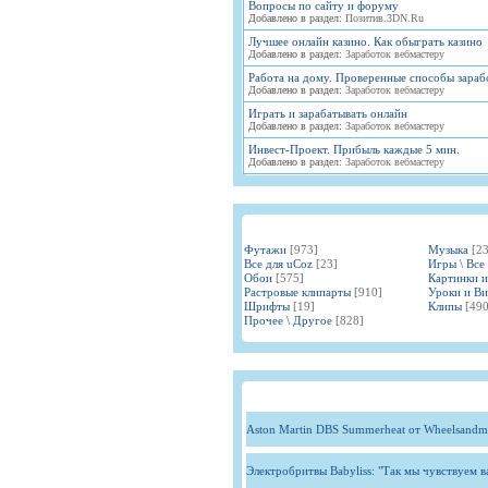
Вопросы по сайту и форуму
Добавлено в раздел:
Позитив.3DN.Ru
Лучшее онлайн казино. Как обыграть казино
Добавлено в раздел:
Заработок вебмастеру
Работа на дому. Проверенные способы зараб
Добавлено в раздел:
Заработок вебмастеру
Играть и зарабатывать онлайн
Добавлено в раздел:
Заработок вебмастеру
Инвест-Проект. Прибыль каждые 5 мин.
Добавлено в раздел:
Заработок вебмастеру
Футажи
[973]
Музыка
[2
Все для uCoz
[23]
Игры \ Все
Обои
[575]
Картинки 
Растровые клипарты
[910]
Уроки и В
Шрифты
[19]
Клипы
[490
Прочее \ Другое
[828]
Aston Martin DBS Summerheat от Wheelsandm
Электробритвы Babyliss: "Так мы чувствуем 