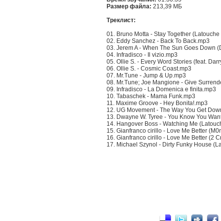
Размер файла:
213,39 МБ
Треклист:
01. Bruno Motta - Stay Together (Latouche
02. Eddy Sanchez - Back To Back.mp3
03. Jerem A - When The Sun Goes Down (
04. Infradisco - Il vizio.mp3
05. Ollie S. - Every Word Stories (feat. Dar
06. Ollie S. - Cosmic Coast.mp3
07. Mr.Tune - Jump & Up.mp3
08. Mr.Tune; Joe Mangione - Give Surrend
09. Infradisco - La Domenica e finita.mp3
10. Tabaschek - Mama Funk.mp3
11. Maxime Groove - Hey Bonita!.mp3
12. UG Movement - The Way You Get Down
13. Dwayne W. Tyree - You Know You Want
14. Hangover Boss - Watching Me (Latouc
15. Gianfranco cirillo - Love Me Better (
16. Gianfranco cirillo - Love Me Better (2 
17. Michael Szynol - Dirty Funky House (L