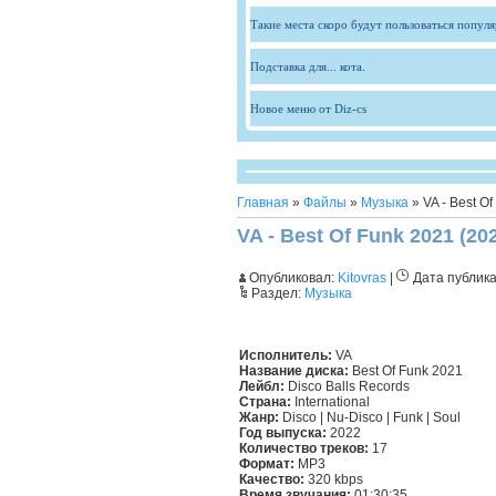
Такие места скоро будут пользоваться попул
Подставка для... кота.
Новое меню от Diz-cs
Главная
»
Файлы
»
Музыка
» VA - Best O
VA - Best Of Funk 2021 (20
Опубликовал:
Kitovras
|
Дата публик
Раздел:
Музыка
Исполнитель:
VA
Название диска:
Best Of Funk 2021
Лейбл:
Disco Balls Records
Страна:
International
Жанр:
Disco | Nu-Disco | Funk | Soul
Год выпуска:
2022
Количество треков:
17
Формат:
MP3
Качество:
320 kbps
Время звучания:
01:30:35