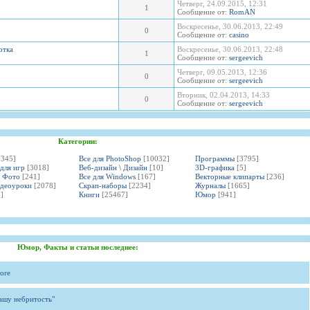
Четверг, 24.09.2015, 12:31
1
Сообщение от:
RomAN
Воскресенье, 30.06.2013, 22:49
0
Сообщение от:
casino
отка
Воскресенье, 30.06.2013, 22:48
1
Сообщение от:
sergeevich
Четверг, 09.05.2013, 12:36
0
Сообщение от:
sergeevich
Вторник, 02.04.2013, 14:33
0
Сообщение от:
sergeevich
Категории:
3345]
Все для PhotoShop
[10032]
Программы
[3795]
 для игр
[3018]
Веб-дизайн \ Дизайн
[10]
3D-графика
[5]
и Фото
[241]
Все для Windows
[167]
Векторные клипарты
[236]
идеоуроки
[2078]
Скрап-наборы
[2234]
Журналы
[1665]
]
Книги
[25467]
Юмор
[941]
Юмор, Факты и статьи последнее:
ore
вашу небритость"