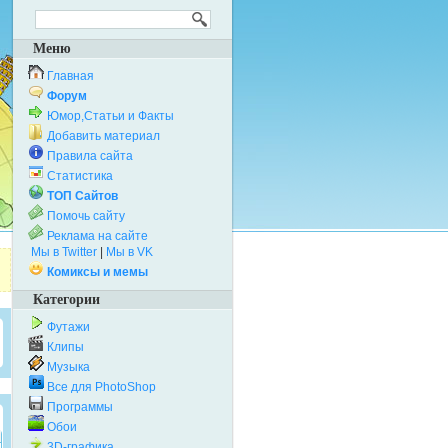
Меню
Главная
Форум
Юмор,Статьи и Факты
Добавить материал
Правила сайта
Статистика
ТОП Сайтов
Помочь сайту
Реклама на сайте
Мы в Twitter
|
Мы в VK
Комиксы и мемы
Категории
Футажи
Клипы
Музыка
Все для PhotoShop
Программы
Обои
3D-графика