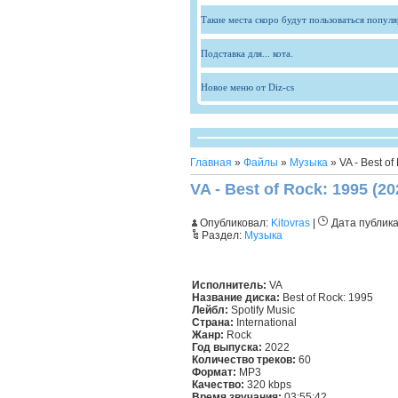
Такие места скоро будут пользоваться попул
Подставка для... кота.
Новое меню от Diz-cs
Главная
»
Файлы
»
Музыка
» VA - Best of
VA - Best of Rock: 1995 (20
Опубликовал:
Kitovras
|
Дата публик
Раздел:
Музыка
Исполнитель:
VA
Название диска:
Best of Rock: 1995
Лейбл:
Spotify Music
Страна:
International
Жанр:
Rock
Год выпуска:
2022
Количество треков:
60
Формат:
MP3
Качество:
320 kbps
Время звучания:
03:55:42