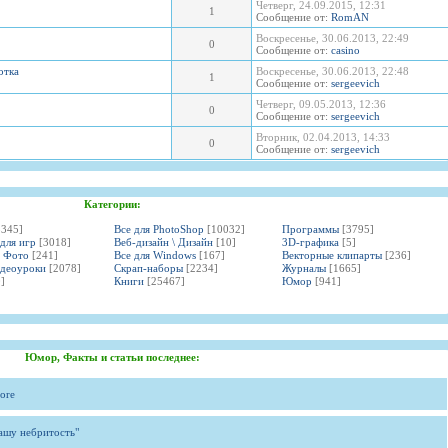
Четверг, 24.09.2015, 12:31
1
Сообщение от:
RomAN
Воскресенье, 30.06.2013, 22:49
0
Сообщение от:
casino
отка
Воскресенье, 30.06.2013, 22:48
1
Сообщение от:
sergeevich
Четверг, 09.05.2013, 12:36
0
Сообщение от:
sergeevich
Вторник, 02.04.2013, 14:33
0
Сообщение от:
sergeevich
Категории:
3345]
Все для PhotoShop
[10032]
Программы
[3795]
 для игр
[3018]
Веб-дизайн \ Дизайн
[10]
3D-графика
[5]
и Фото
[241]
Все для Windows
[167]
Векторные клипарты
[236]
идеоуроки
[2078]
Скрап-наборы
[2234]
Журналы
[1665]
]
Книги
[25467]
Юмор
[941]
Юмор, Факты и статьи последнее:
ore
вашу небритость"