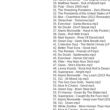
29. Matthew Sweet - Sick of Myself.mp3
30. Pulp - Disco 2000.mp3
31. The Smashing Pumpkins - Zero (Rema
32. The Presidents of the United States o
33. Blur - Charmless Man (2012 Remaster
34. Silverchair - Tomorrow.mp3
35. Everclear - Santa Monica.mp3
36. No Doubt - Don't Speak.mp3
37. Alanis Morissette - Hand in My Pocke
38. Oasis - Roll With It.mp3
39. Mad Season - River Of Deceit.mp3
40. Green Day - Geek Stink Breath.mp3
41. Collective Soul - The World I Know (L
42. Better Than Ezra - Good.mp3
43. The Rentals - Friends of P.mp3
44. No Doubt - Spiderwebs.mp3
45. Everclear - Heroin Girl.mp3
46. Filter - Hey Man Nice Shot.mp3
47. Oasis - She's Electric.mp3
48. Lenny Kravitz - Rock And Roll Is Dead
49. Supergrass - Alright.mp3
50. Alanis Morissette - You Learn (2015 
51. 311 - All Mixed Up.mp3
52. The Goo Goo Dolls - Name.mp3
53. Alice In Chains - Grind.mp3
54. Green Day - Brain Stew.mp3
55. PJ Harvey - Down By The Water.mp3
56. Supergrass - Caught By the Fuzz.mp3
57. Alanis Morissette - Head over Feet (2
58. 311 - Down.mp3
59. White Zombie - More Human Than H
60. Alice In Chains - Again.mp3