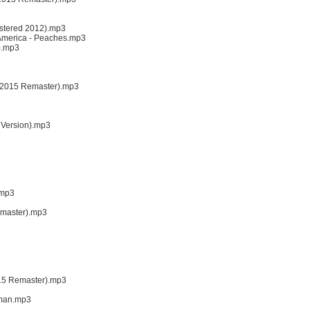
stered 2012).mp3
f America - Peaches.mp3
).mp3
t (2015 Remaster).mp3
P Version).mp3
.mp3
Remaster).mp3
015 Remaster).mp3
uman.mp3