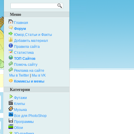
Меню
Главная
Форум
Юмор,Статьи и Факты
Добавить материал
Правила сайта
Статистика
ТОП Сайтов
Помочь сайту
Реклама на сайте
Мы в Twitter
|
Мы в VK
Комиксы и мемы
Категории
Футажи
Клипы
Музыка
Все для PhotoShop
Программы
Обои
3D-графика