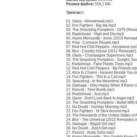
Размер файла:
559,1 МБ
Треклист:
01. Oasis - Wonderwall.mp3
02. Foo Fighters - Big Me.mp3
03. The Smashing Pumpkins - 1979 (Rem
04. Radiohead - High and Dry.mp3
05. Alanis Morissette - Ironic (2015 Remas
06. Pulp - Common People.mp3
07. Red Hot Chili Peppers - Aeroplane.mp
08. Blur - Country House (2012 Remaster
09. Oasis - Champagne Supernova.mp3
10. The Smashing Pumpkins - Tonight, To
11. Radiohead - Fake Plastic Trees.mp3
12. Red Hot Chili Peppers - My Friends.m
13. Alice In Chains - Heaven Beside You.
14. Foo Fighters - This Is a Call.mp3
15. Spacehog - In the Meantime.mp3
16. Garbage - Only Happy When It Rains 
17. Rancid - Time Bomb.mp3
18. Radiohead - Just.mp3
19. Oasis - Don't Look Back In Anger.mp3
20. The Smashing Pumpkins - Bullet With 
21. No Doubt - Sunday Morning.mp3
22. Foo Fighters - I'll Stick Around.mp3
23. The Presidents of the United States o
24. Blur - The Universal (2012 Remaster)
25. Garbage - Stupid Girl.mp3
26. No Doubt - Just A Girl.mp3
27. Rancid - Ruby Soho.mp3
28. Alanis Morissette - You Oughta Know 