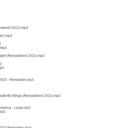
astered 2012).mp3
ter).mp3
3
).mp3
night (Remastered 2012).mp3
p3
mp3
(2015 - Remaster).mp3
Butterfly Wings (Remastered 2012).mp3
f America - Lump.mp3
.mp3
(2015 Remaster).mp3