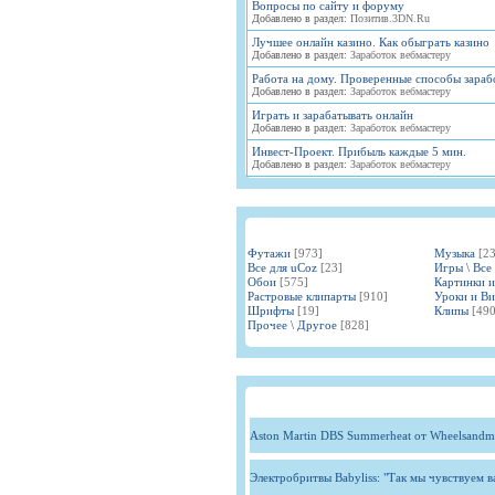
Вопросы по сайту и форуму
Добавлено в раздел:
Позитив.3DN.Ru
Лучшее онлайн казино. Как обыграть казино
Добавлено в раздел:
Заработок вебмастеру
Работа на дому. Проверенные способы зараб
Добавлено в раздел:
Заработок вебмастеру
Играть и зарабатывать онлайн
Добавлено в раздел:
Заработок вебмастеру
Инвест-Проект. Прибыль каждые 5 мин.
Добавлено в раздел:
Заработок вебмастеру
Футажи
[973]
Музыка
[2
Все для uCoz
[23]
Игры \ Все
Обои
[575]
Картинки 
Растровые клипарты
[910]
Уроки и В
Шрифты
[19]
Клипы
[490
Прочее \ Другое
[828]
Aston Martin DBS Summerheat от Wheelsandm
Электробритвы Babyliss: "Так мы чувствуем 