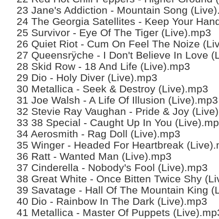
23 Jane's Addiction - Mountain Song (Live
24 The Georgia Satellites - Keep Your Hand
25 Survivor - Eye Of The Tiger (Live).mp3
26 Quiet Riot - Cum On Feel The Noize (Li
27 Queensrÿche - I Don't Believe In Love (
28 Skid Row - 18 And Life (Live).mp3
29 Dio - Holy Diver (Live).mp3
30 Metallica - Seek & Destroy (Live).mp3
31 Joe Walsh - A Life Of Illusion (Live).mp3
32 Stevie Ray Vaughan - Pride & Joy (Live
33 38 Special - Caught Up In You (Live).m
34 Aerosmith - Rag Doll (Live).mp3
35 Winger - Headed For Heartbreak (Live)
36 Ratt - Wanted Man (Live).mp3
37 Cinderella - Nobody's Fool (Live).mp3
38 Great White - Once Bitten Twice Shy (L
39 Savatage - Hall Of The Mountain King (
40 Dio - Rainbow In The Dark (Live).mp3
41 Metallica - Master Of Puppets (Live).mp