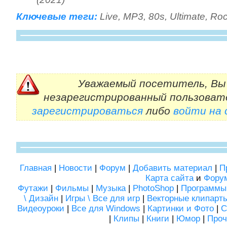
Ключевые теги:
Live
,
MP3
,
80s
,
Ultimate
,
Ro
Уважаемый посетитель, Вы 
незарегистрированный пользоват
зарегистрироваться
либо
войти на
Главная
|
Новости
|
Форум
|
Добавить материал
|
П
Карта сайта
и
Фору
Футажи
|
Фильмы
|
Музыка
|
PhotoShop
|
Программы
\ Дизайн
|
Игры \ Все для игр
|
Векторные клипарт
Видеоуроки
|
Все для Windows
|
Картинки и Фото
|
С
|
Клипы
|
Книги
|
Юмор
|
Проч