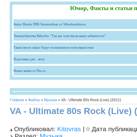
Юмор, Факты и статьи п
Aston Martin DBS Summerheat от Wheelsandmore
Электробритвы Babyliss: "Так мы чувствуем вашу небритость"
Такие места скоро будут пользоваться популярностью
Подставка для... кота.
Новое меню от Diz-cs
Главная
»
Файлы
»
Музыка
» VA - Ultimate 80s Rock (Live) (2021)
VA - Ultimate 80s Rock (Live) 
Опубликовал:
Kitovras
|
Дата публикац
Раздел:
Музыка