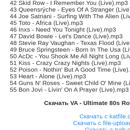
42 Skid Row - I Remember You (Live).mp3
43 Queensrÿche - Eyes Of A Stranger (Liv
44 Joe Satriani - Surfing With The Alien (L
45 Toto - Africa (Live).mp3
46 Inxs - Need You Tonight (Live).mp3
47 David Bowie - Let's Dance (Live).mp3
48 Stevie Ray Vaughan - Texas Flood (Liv
49 Bruce Springsteen - Born In The Usa (L
50 AcDc - You Shook Me All Night Long (L
51 Kiss - Crazy Crazy Nights (Live).mp3
52 Poison - Nothin' But A Good Time (Live
53 Heart - Alone (Live).mp3
54 Guns N' Roses - Sweet Child O' Mine (L
55 Bon Jovi - Livin' On A Prayer (Live).mp3
Скачать VA - Ultimate 80s Ro
Скачать с katfile
Скачать с file-uplo
Скачать с turb.