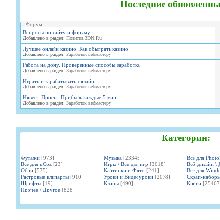
Последние обновленны
Форум
Вопросы по сайту и форуму
Добавлено в раздел:
Позитив.3DN.Ru
Лучшее онлайн казино. Как обыграть казино
Добавлено в раздел:
Заработок вебмастеру
Работа на дому. Проверенные способы заработка
Добавлено в раздел:
Заработок вебмастеру
Играть и зарабатывать онлайн
Добавлено в раздел:
Заработок вебмастеру
Инвест-Проект. Прибыль каждые 5 мин.
Добавлено в раздел:
Заработок вебмастеру
Категории:
Футажи
[973]
Музыка
[23345]
Все для Phot
Все для uCoz
[23]
Игры \ Все для игр
[3018]
Веб-дизайн \ 
Обои
[575]
Картинки и Фото
[241]
Все для Wind
Растровые клипарты
[910]
Уроки и Видеоуроки
[2078]
Скрап-набор
Шрифты
[19]
Клипы
[490]
Книги
[25467
Прочее \ Другое
[828]