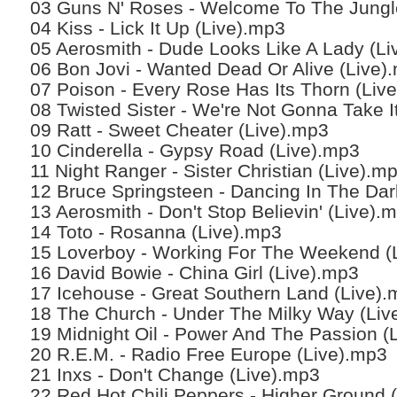
03 Guns N' Roses - Welcome To The Jungl
04 Kiss - Lick It Up (Live).mp3
05 Aerosmith - Dude Looks Like A Lady (L
06 Bon Jovi - Wanted Dead Or Alive (Live)
07 Poison - Every Rose Has Its Thorn (Liv
08 Twisted Sister - We're Not Gonna Take I
09 Ratt - Sweet Cheater (Live).mp3
10 Cinderella - Gypsy Road (Live).mp3
11 Night Ranger - Sister Christian (Live).m
12 Bruce Springsteen - Dancing In The Dar
13 Aerosmith - Don't Stop Believin' (Live).
14 Toto - Rosanna (Live).mp3
15 Loverboy - Working For The Weekend (
16 David Bowie - China Girl (Live).mp3
17 Icehouse - Great Southern Land (Live)
18 The Church - Under The Milky Way (Liv
19 Midnight Oil - Power And The Passion (
20 R.E.M. - Radio Free Europe (Live).mp3
21 Inxs - Don't Change (Live).mp3
22 Red Hot Chili Peppers - Higher Ground 