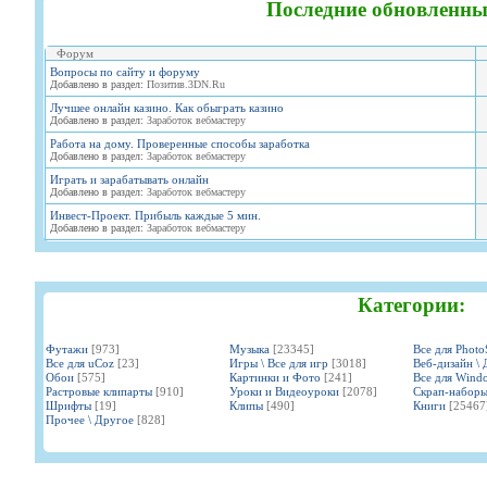
Последние обновленны
Форум
Вопросы по сайту и форуму
Добавлено в раздел:
Позитив.3DN.Ru
Лучшее онлайн казино. Как обыграть казино
Добавлено в раздел:
Заработок вебмастеру
Работа на дому. Проверенные способы заработка
Добавлено в раздел:
Заработок вебмастеру
Играть и зарабатывать онлайн
Добавлено в раздел:
Заработок вебмастеру
Инвест-Проект. Прибыль каждые 5 мин.
Добавлено в раздел:
Заработок вебмастеру
Категории:
Футажи
[973]
Музыка
[23345]
Все для Phot
Все для uCoz
[23]
Игры \ Все для игр
[3018]
Веб-дизайн \ 
Обои
[575]
Картинки и Фото
[241]
Все для Wind
Растровые клипарты
[910]
Уроки и Видеоуроки
[2078]
Скрап-набор
Шрифты
[19]
Клипы
[490]
Книги
[25467
Прочее \ Другое
[828]