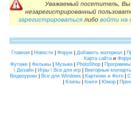
Уважаемый посетитель, Вы 
незарегистрированный пользоват
зарегистрироваться
либо
войти на
Главная
|
Новости
|
Форум
|
Добавить материал
|
П
Карта сайта
и
Фору
Футажи
|
Фильмы
|
Музыка
|
PhotoShop
|
Программы
\ Дизайн
|
Игры \ Все для игр
|
Векторные клипарт
Видеоуроки
|
Все для Windows
|
Картинки и Фото
|
С
|
Клипы
|
Книги
|
Юмор
|
Проч