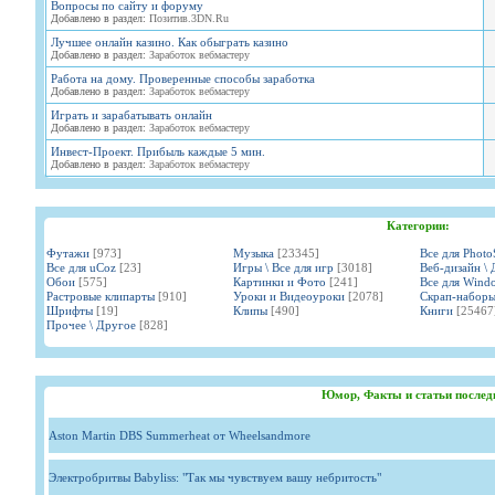
Вопросы по сайту и форуму
Добавлено в раздел:
Позитив.3DN.Ru
Лучшее онлайн казино. Как обыграть казино
Добавлено в раздел:
Заработок вебмастеру
Работа на дому. Проверенные способы заработка
Добавлено в раздел:
Заработок вебмастеру
Играть и зарабатывать онлайн
Добавлено в раздел:
Заработок вебмастеру
Инвест-Проект. Прибыль каждые 5 мин.
Добавлено в раздел:
Заработок вебмастеру
Категории:
Футажи
[973]
Музыка
[23345]
Все для Phot
Все для uCoz
[23]
Игры \ Все для игр
[3018]
Веб-дизайн \ 
Обои
[575]
Картинки и Фото
[241]
Все для Wind
Растровые клипарты
[910]
Уроки и Видеоуроки
[2078]
Скрап-набор
Шрифты
[19]
Клипы
[490]
Книги
[25467
Прочее \ Другое
[828]
Юмор, Факты и статьи послед
Aston Martin DBS Summerheat от Wheelsandmore
Электробритвы Babyliss: "Так мы чувствуем вашу небритость"