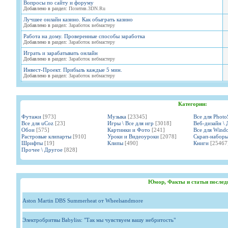
Вопросы по сайту и форуму
Добавлено в раздел:
Позитив.3DN.Ru
Лучшее онлайн казино. Как обыграть казино
Добавлено в раздел:
Заработок вебмастеру
Работа на дому. Проверенные способы заработка
Добавлено в раздел:
Заработок вебмастеру
Играть и зарабатывать онлайн
Добавлено в раздел:
Заработок вебмастеру
Инвест-Проект. Прибыль каждые 5 мин.
Добавлено в раздел:
Заработок вебмастеру
Категории:
Футажи
[973]
Музыка
[23345]
Все для Phot
Все для uCoz
[23]
Игры \ Все для игр
[3018]
Веб-дизайн \ 
Обои
[575]
Картинки и Фото
[241]
Все для Wind
Растровые клипарты
[910]
Уроки и Видеоуроки
[2078]
Скрап-набор
Шрифты
[19]
Клипы
[490]
Книги
[25467
Прочее \ Другое
[828]
Юмор, Факты и статьи послед
Aston Martin DBS Summerheat от Wheelsandmore
Электробритвы Babyliss: "Так мы чувствуем вашу небритость"