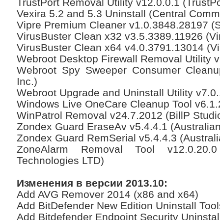
TrustPort Removal Utility v12.0.0.1 (TrustPor
Vexira 5.2 and 5.3 Uninstall (Central Comm
Vipre Premium Cleaner v1.0.3848.28197 (S
VirusBuster Clean x32 v3.5.3389.11926 (Vir
VirusBuster Clean x64 v4.0.3791.13014 (Vi
Webroot Desktop Firewall Removal Utility v
Webroot Spy Sweeper Consumer Cleanup
Inc.)
Webroot Upgrade and Uninstall Utility v7.0
Windows Live OneCare Cleanup Tool v6.1.2
WinPatrol Removal v24.7.2012 (BillP Studi
Zondex Guard EraseAv v5.4.4.1 (Australian 
Zondex Guard RemSerial v5.4.4.3 (Australia
ZoneAlarm Removal Tool v12.0.20.0
Technologies LTD)
Изменения в версии 2013.10:
Add AVG Remover 2014 (x86 and x64)
Add BitDefender New Edition Uninstall Tool
Add Bitdefender Endpoint Security Uninstal