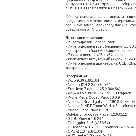
загрузчик так же интегрирован набор д
с USB 3.0 и карт памяти на различные 
Сборка основана на английской ориги
всегда имеется возможность переключит
все изменения производились с ко
средствами от Microsoft.
Детальное описание:
• Интегрирован Service Pack 1
• Интегрированы все обновления до 20.
• Построен на базе Английской версии о
• В одном диске и x86 и x64 версия
• Диск мультизагрузочный (Акронис Бэкап
• Интегрированы драйвера на USB, Chip
контролеры)
Программы
:
• 7-zip 9.30 (x86/x64)
• Notepad2 4.2.25 (x86/x64)
• Sun Java 7 update 45 (x86/x64)
• AIMP v3.5.5 build 1298 c400's Repack
• K-Lite Mega Codec Pack 10.0.9
• Microsoft Silverlight v5.1.20913.0 (x86/x6
• Microsoft .NET FrameWork 4.5 + обновл
• Adobe Flash Player 11.9
• Adobe Shockwave Player 12.0.0112
• STDU Viewer 1.6.294
• Defraggler 2.15 (x86/x64)
• CCleaner 4.0.6 + CCEnhancer (x86/x64)
• CPU-Z 1.67 (x86/x64)
• HWMonitor 1.23 (x86/x64)