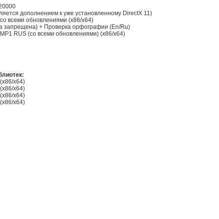
.20000
является дополнением к уже установленному DirectX 11)
 + со всеми обновлениями (x86/x64)
лама запрещена) + Проверка орфографии (En/Ru)
01 MP1 RUS (со всеми обновлениями) (x86/x64)
блиотек:
 (x86/x64)
 (x86/x64)
 (x86/x64)
 (x86/x64)