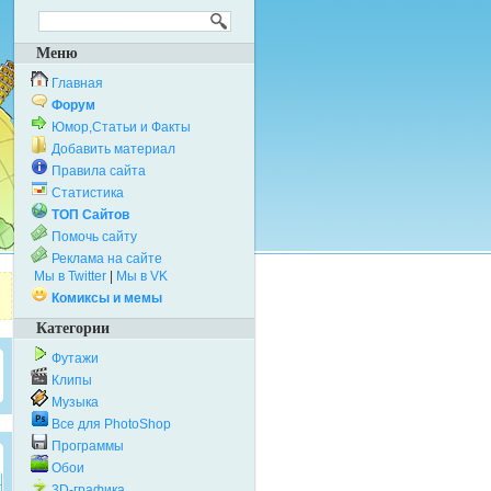
Меню
Главная
Форум
Юмор,Статьи и Факты
Добавить материал
Правила сайта
Статистика
ТОП Сайтов
Помочь сайту
Реклама на сайте
Мы в Twitter
|
Мы в VK
Комиксы и мемы
Категории
Футажи
Клипы
Музыка
Все для PhotoShop
Программы
Обои
3D-графика