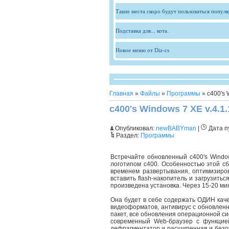
Такие места скоро будут пользоваться попул
Подставка для... кота.
Новое меню от Diz-cs
Главная
»
Файлы
»
Программы
» c400's 
c400's Windows 7 XE v.4.1
Опубликовал:
newBABYman
|
Дата п
Раздел:
Программы
Встречайте обновленный c400's Windo
логотипом c400. Особенностью этой с
временем развертывания, оптимизиров
вставить flash-накопитель и загрузить
произведена установка. Через 15-20 ми
Она будет в себе содержать ОДИН каче
видеоформатов, антивирус с обновленн
пакет, все обновления операционной сист
современный Web-браузер с функцие
дефрагментатор и расширенная и безоп