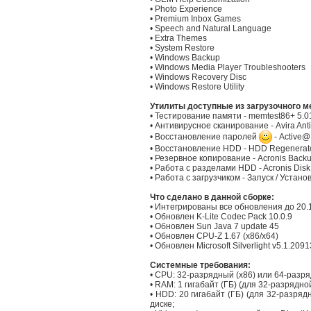
• Photo Experience
• Premium Inbox Games
• Speech and Natural Language
• Extra Themes
• System Restore
• Windows Backup
• Windows Media Player Troubleshooters
• Windows Recovery Disc
• Windows Restore Utility
Утилиты доступные из загрузочного 
• Тестирование памяти - memtest86+ 5.0
• Антивирусное сканирование - Avira Anti
• Восстановление паролей
- Active@
• Восстановление HDD - HDD Regenerat
• Резервное копирование - Acronis Backu
• Работа с разделами HDD - Acronis Disk
• Работа с загрузчиком - Запуск / Устано
Что сделано в данной сборке:
• Интегрированы все обновления до 20.
• Обновлен K-Lite Codec Pack 10.0.9
• Обновлен Sun Java 7 update 45
• Обновлен CPU-Z 1.67 (x86/x64)
• Обновлен Microsoft Silverlight v5.1.2091
Системные требования:
• CPU: 32-разрядный (x86) или 64-разря
• RAM: 1 гигабайт (ГБ) (для 32-разрядн
• HDD: 20 гигабайт (ГБ) (для 32-разря
диске;