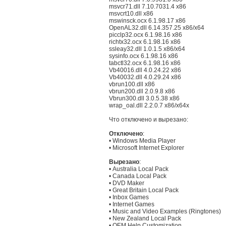
msvcr71.dll 7.10.7031.4 x86
msvcrt10.dll x86
mswinsck.ocx 6.1.98.17 x86
OpenAL32.dll 6.14.357.25 x86/x64
picclp32.ocx 6.1.98.16 x86
richtx32.ocx 6.1.98.16 x86
ssleay32.dll 1.0.1.5 x86/x64
sysinfo.ocx 6.1.98.16 x86
tabctl32.ocx 6.1.98.16 x86
Vb40016.dll 4.0.24.22 x86
Vb40032.dll 4.0.29.24 x86
vbrun100.dll x86
vbrun200.dll 2.0.9.8 x86
Vbrun300.dll 3.0.5.38 x86
wrap_oal.dll 2.2.0.7 x86/x64х
Что отключено и вырезано:
Отключено
:
• Windows Media Player
• Microsoft Internet Explorer
Вырезано
:
• Australia Local Pack
• Canada Local Pack
• DVD Maker
• Great Britain Local Pack
• Inbox Games
• Internet Games
• Music and Video Examples (Ringtones)
• New Zealand Local Pack
• OEM Help Customization