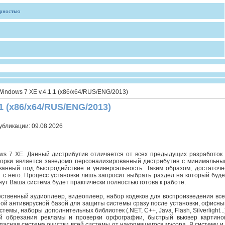
ярностью
Windows 7 XE v.4.1.1 (x86/x64/RUS/ENG/2013)
.1 (x86/x64/RUS/ENG/2013)
убликации:
09.08.2026
ws 7 XE. Данный дистрибутив отличается от всех предыдущих разработок 
борки является заведомо персонализированный дистрибутив с минимальны
анный под быстродействие и универсальность. Таким образом, достаточн
ся с него. Процесс установки лишь запросит выбрать раздел на который буде
нут Ваша система будет практически полностью готова к работе.
ственный аудиоплеер, видеоплеер, набор кодеков для воспроизведения все
ой антивирусной базой для защиты системы сразу после установки, офисны
емы, наборы дополнительных библиотек (.NET, C++, Java, Flash, Silverlight...
й обрезания рекламы и проверки орфографии, быстрый вьювер картинок
асная система очистки всей системы от накопившегося мусора. В систему и 