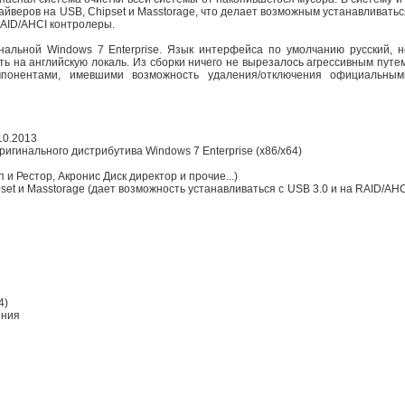
райверов на USB, Chipset и Masstorage, что делает возможным устанавливатьс
RAID/AHCI контролеры.
нальной Windows 7 Enterprise. Язык интерфейса по умолчанию русский, н
ь на английскую локаль. Из сборки ничего не вырезалось агрессивным путем
мпонентами, имевшими возможность удаления/отключения официальным
10.2013
ригинального дистрибутива Windows 7 Enterprise (x86/x64)
 и Рестор, Акронис Диск директор и прочие...)
set и Masstorage (дает возможность устанавливаться с USB 3.0 и на RAID/AHC
4)
ения