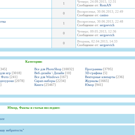
Четверг, 24.09.2015, 12:31
1
Сообщение от:
RomAN
Воскресенье, 30.06.2013, 22:49
0
Сообщение от:
casino
отка
Воскресенье, 30.06.2013, 22:48
1
Сообщение от:
sergeevich
Четверг, 09.05.2013, 12:36
0
Сообщение от:
sergeevich
Вторник, 02.04.2013, 14:33
0
Сообщение от:
sergeevich
Категории:
3345]
Все для PhotoShop
[10032]
Программы
[3795]
 для игр
[3018]
Веб-дизайн \ Дизайн
[10]
3D-графика
[5]
и Фото
[241]
Все для Windows
[167]
Векторные клипарты
[236]
идеоуроки
[2078]
Скрап-наборы
[2234]
Журналы
[1665]
]
Книги
[25467]
Юмор
[941]
Юмор, Факты и статьи последнее:
ore
вашу небритость"