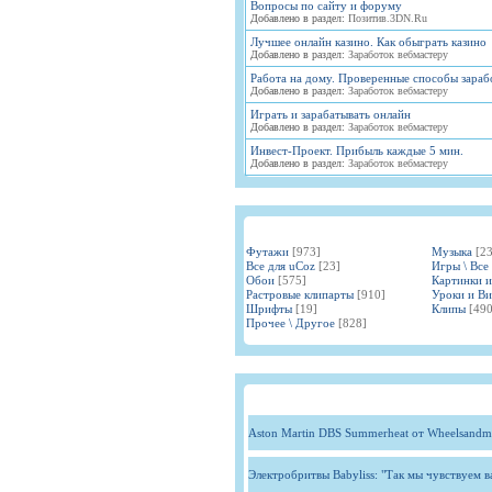
Вопросы по сайту и форуму
Добавлено в раздел:
Позитив.3DN.Ru
Лучшее онлайн казино. Как обыграть казино
Добавлено в раздел:
Заработок вебмастеру
Работа на дому. Проверенные способы зараб
Добавлено в раздел:
Заработок вебмастеру
Играть и зарабатывать онлайн
Добавлено в раздел:
Заработок вебмастеру
Инвест-Проект. Прибыль каждые 5 мин.
Добавлено в раздел:
Заработок вебмастеру
Футажи
[973]
Музыка
[2
Все для uCoz
[23]
Игры \ Все
Обои
[575]
Картинки 
Растровые клипарты
[910]
Уроки и В
Шрифты
[19]
Клипы
[490
Прочее \ Другое
[828]
Aston Martin DBS Summerheat от Wheelsandm
Электробритвы Babyliss: "Так мы чувствуем 