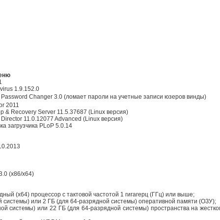
меню
1
virus 1.9.152.0
 Password Changer 3.0 (ломает пароли на учетные записи юзеров винды)
or 2011
p & Recovery Server 11.5.37687 (Linux версия)
 Director 11.0.12077 Advanced (Linux версия)
вка загрузчика PLoP 5.0.14
10.2013
3.0 (x86/x64)
дный (x64) процессор с тактовой частотой 1 гигагерц (ГГц) или выше;
ой системы) или 2 ГБ (для 64-разрядной системы) оперативной памяти (ОЗУ);
дной системы) или 22 ГБ (для 64-разрядной системы) пространства на жестко