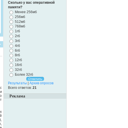
Сколько у вас оперативной
памяти?
Менее 256мб
256мб
512мб
768мб
1гб
2гб
3гб
4гб
6гб
8гб
12гб
16гб
32гб
Более 32гб
Результаты
|
Архив опросов
Всего ответов:
21
с
м
о
Реклама
т
х
й
),
,
в