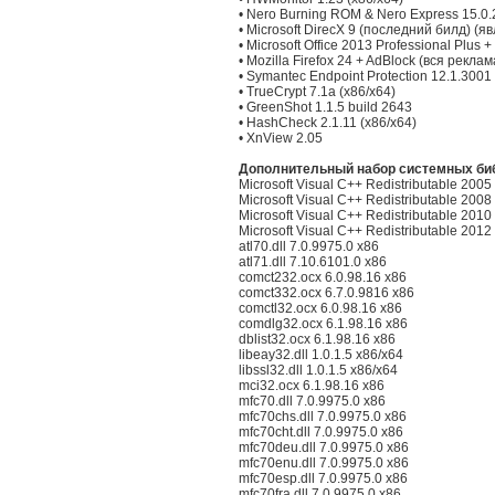
• Nero Burning ROM & Nero Express 15.0
• Microsoft DirecX 9 (последний билд) (
• Microsoft Office 2013 Professional Plus
• Mozilla Firefox 24 + AdBlock (вся рек
• Symantec Endpoint Protection 12.1.30
• TrueCrypt 7.1a (x86/x64)
• GreenShot 1.1.5 build 2643
• HashCheck 2.1.11 (x86/x64)
• XnView 2.05
Дополнительный набор системных би
Microsoft Visual C++ Redistributable 2005
Microsoft Visual C++ Redistributable 2008
Microsoft Visual C++ Redistributable 2010
Microsoft Visual C++ Redistributable 2012
atl70.dll 7.0.9975.0 x86
atl71.dll 7.10.6101.0 x86
comct232.ocx 6.0.98.16 x86
comct332.ocx 6.7.0.9816 x86
comctl32.ocx 6.0.98.16 x86
comdlg32.ocx 6.1.98.16 x86
dblist32.ocx 6.1.98.16 x86
libeay32.dll 1.0.1.5 x86/x64
libssl32.dll 1.0.1.5 x86/x64
mci32.ocx 6.1.98.16 x86
mfc70.dll 7.0.9975.0 x86
mfc70chs.dll 7.0.9975.0 x86
mfc70cht.dll 7.0.9975.0 x86
mfc70deu.dll 7.0.9975.0 x86
mfc70enu.dll 7.0.9975.0 x86
mfc70esp.dll 7.0.9975.0 x86
mfc70fra.dll 7.0.9975.0 x86