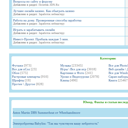
Вопросы по сайту и форуму
Добавлено в раздел:
Позитив.3DN.Ru
Лучшее онлайн казино. Как обыграть казино
Добавлено в раздел:
Заработок вебмастеру
Работа на дому. Проверенные способы заработка
Добавлено в раздел:
Заработок вебмастеру
Играть и зарабатывать онлайн
Добавлено в раздел:
Заработок вебмастеру
Инвест-Проект. Прибыль каждые 5 мин.
Добавлено в раздел:
Заработок вебмастеру
Категории:
Футажи
[973]
Музыка
[23345]
Все для Phot
Все для uCoz
[23]
Игры \ Все для игр
[3018]
Веб-дизайн \ 
Обои
[575]
Картинки и Фото
[241]
Все для Wind
Растровые клипарты
[910]
Уроки и Видеоуроки
[2078]
Скрап-набор
Шрифты
[19]
Клипы
[490]
Книги
[25467
Прочее \ Другое
[828]
Юмор, Факты и статьи послед
Aston Martin DBS Summerheat от Wheelsandmore
Электробритвы Babyliss: "Так мы чувствуем вашу небритость"