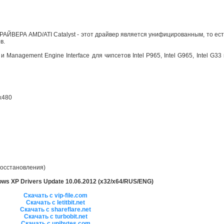
ДРАЙВЕРА AMD/ATI Catalyst - этот драйвер является унифицированным, то ест
в.
 Management Engine Interface для чипсетов Intel P965, Intel G965, Intel G33
0x480
восстановления)
ws XP Drivers Update 10.06.2012 (x32/x64/RUS/ENG)
Скачать с vip-file.com
Скачать с letitbit.net
Скачать с shareflare.net
Скачать с turbobit.net
Скачать с unibytes.com