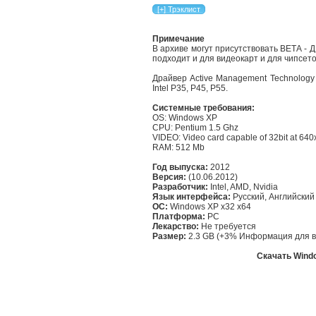
Примечание
В архиве могут присутствовать ВЕТА - 
подходит и для видеокарт и для чипсето
Драйвер Active Management Technology и
Intel P35, P45, P55.
Системные требования:
OS: Windows XP
CPU: Pentium 1.5 Ghz
VIDEO: Video card capable of 32bit at 64
RAM: 512 Mb
Год выпуска:
2012
Версия:
(10.06.2012)
Разработчик:
Intel, AMD, Nvidia
Язык интерфейса:
Русский, Английский
ОС:
Windows XP x32 x64
Платформа:
PC
Лекарство:
Не требуется
Размер:
2.3 GB (+3% Информация для 
Скачать Windo