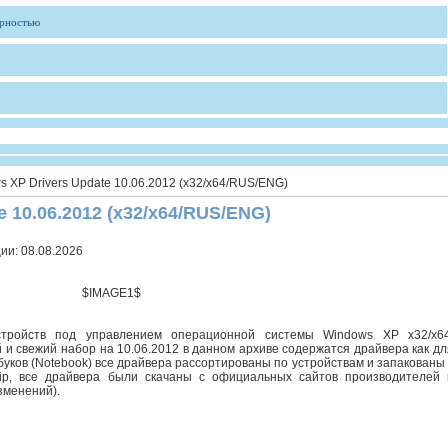
ярностью
 XP Drivers Update 10.06.2012 (x32/x64/RUS/ENG)
 10.06.2012 (x32/x64/RUS/ENG)
ции:
08.08.2026
$IMAGE1$
стройств под управлением операционной системы Windows XP x32/x64
 и свежий набор на 10.06.2012 в данном архиве содержатся драйвера как дл
буков (Notebook) все драйвера рассортированы по устройствам и запакованы 
ip, все драйвера были скачаны с официальных сайтов производителей 
зменений).