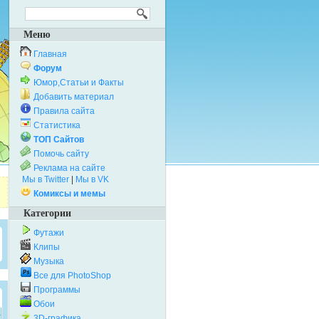
Меню
Главная
Форум
Юмор,Статьи и Факты
Добавить материал
Правила сайта
Статистика
ТОП Сайтов
Помочь сайту
Реклама на сайте
Мы в Twitter
|
Мы в VK
Комиксы и мемы
Категории
Футажи
Клипы
Музыка
Все для PhotoShop
Программы
Обои
3D-графика