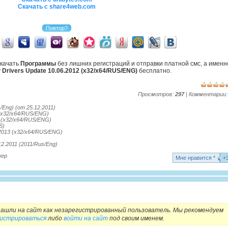
Скачать с share4web.com
скачать
Программы
без лишних регистраций и отправки платной смс, а именн
 Drivers Update 10.06.2012 (x32/x64/RUS/ENG)
бесплатно.
Просмотров:
297
| Комментарии
/Eng) (от 25.12.2011)
 (x32/x64/RUS/ENG)
2 (x32/x64/RUS/ENG)
S)
.2013 (x32/x64/RUS/ENG)
12.2011 (2011/Rus/Eng)
вер
Mне нравится *
+
ашли на сайт как незарегистрированный пользователь. Мы рекомендуем
гистрироваться
либо
войти на сайт
под своим именем.