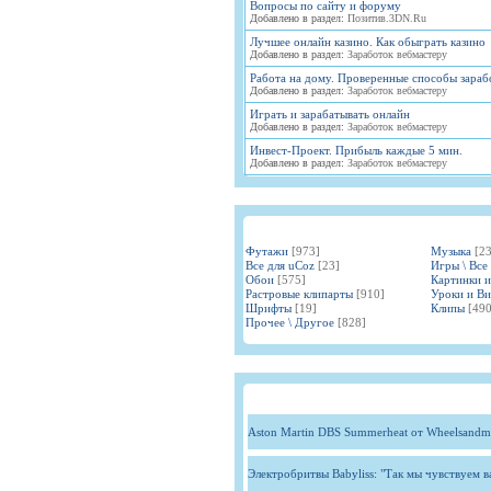
Вопросы по сайту и форуму
Добавлено в раздел:
Позитив.3DN.Ru
Лучшее онлайн казино. Как обыграть казино
Добавлено в раздел:
Заработок вебмастеру
Работа на дому. Проверенные способы зараб
Добавлено в раздел:
Заработок вебмастеру
Играть и зарабатывать онлайн
Добавлено в раздел:
Заработок вебмастеру
Инвест-Проект. Прибыль каждые 5 мин.
Добавлено в раздел:
Заработок вебмастеру
Футажи
[973]
Музыка
[2
Все для uCoz
[23]
Игры \ Все
Обои
[575]
Картинки 
Растровые клипарты
[910]
Уроки и В
Шрифты
[19]
Клипы
[490
Прочее \ Другое
[828]
Aston Martin DBS Summerheat от Wheelsandm
Электробритвы Babyliss: "Так мы чувствуем 