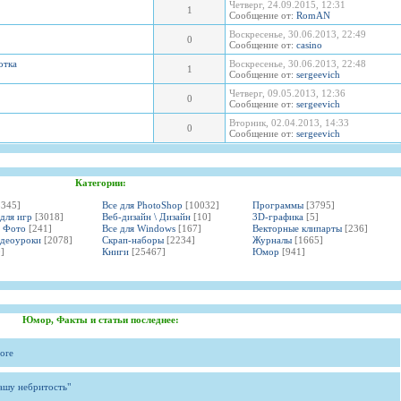
Четверг, 24.09.2015, 12:31
1
Сообщение от:
RomAN
Воскресенье, 30.06.2013, 22:49
0
Сообщение от:
casino
отка
Воскресенье, 30.06.2013, 22:48
1
Сообщение от:
sergeevich
Четверг, 09.05.2013, 12:36
0
Сообщение от:
sergeevich
Вторник, 02.04.2013, 14:33
0
Сообщение от:
sergeevich
Категории:
3345]
Все для PhotoShop
[10032]
Программы
[3795]
 для игр
[3018]
Веб-дизайн \ Дизайн
[10]
3D-графика
[5]
и Фото
[241]
Все для Windows
[167]
Векторные клипарты
[236]
идеоуроки
[2078]
Скрап-наборы
[2234]
Журналы
[1665]
]
Книги
[25467]
Юмор
[941]
Юмор, Факты и статьи последнее:
ore
вашу небритость"