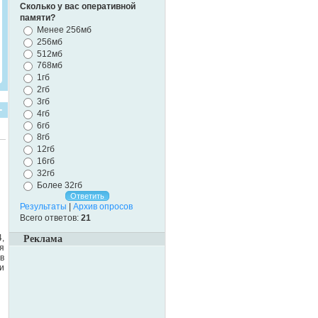
Сколько у вас оперативной
памяти?
Менее 256мб
256мб
512мб
768мб
1гб
2гб
3гб
4гб
6гб
8гб
12гб
16гб
32гб
Более 32гб
Результаты
|
Архив опросов
Всего ответов:
21
,
Реклама
я
в
и