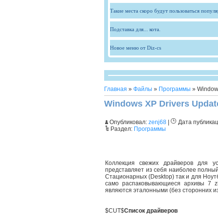
Такие места скоро будут пользоваться попул
Подставка для... кота.
Новое меню от Diz-cs
Главная
»
Файлы
»
Программы
» Windows
Windows XP Drivers Update
Опубликовал:
zenj68
|
Дата публика
Раздел:
Программы
Коллекция свежих драйверов для у
представляет из себя наиболее полный
Стационарных (Desktop) так и для Ноут
само распаковывающиеся архивы 7 z
являются эталонными (без сторонних и
$CUT$
Список драйверов