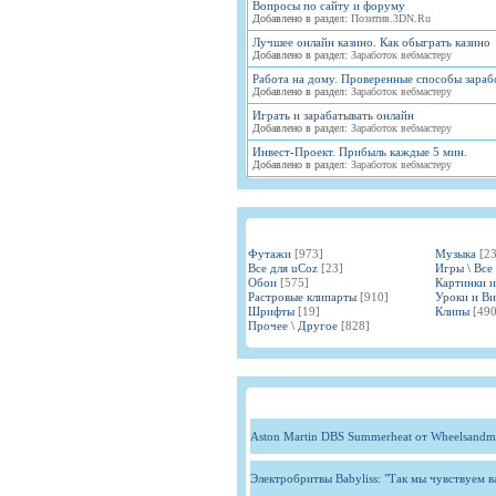
Вопросы по сайту и форуму
Добавлено в раздел:
Позитив.3DN.Ru
Лучшее онлайн казино. Как обыграть казино
Добавлено в раздел:
Заработок вебмастеру
Работа на дому. Проверенные способы зараб
Добавлено в раздел:
Заработок вебмастеру
Играть и зарабатывать онлайн
Добавлено в раздел:
Заработок вебмастеру
Инвест-Проект. Прибыль каждые 5 мин.
Добавлено в раздел:
Заработок вебмастеру
Футажи
[973]
Музыка
[2
Все для uCoz
[23]
Игры \ Все
Обои
[575]
Картинки 
Растровые клипарты
[910]
Уроки и В
Шрифты
[19]
Клипы
[490
Прочее \ Другое
[828]
Aston Martin DBS Summerheat от Wheelsandm
Электробритвы Babyliss: "Так мы чувствуем 