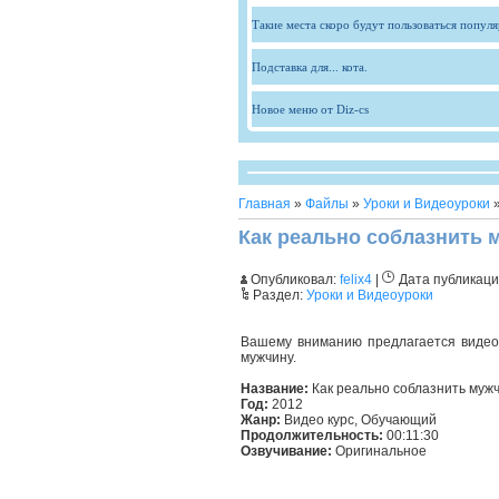
Такие места скоро будут пользоваться попул
Подставка для... кота.
Новое меню от Diz-cs
Главная
»
Файлы
»
Уроки и Видеоуроки
»
Как реально соблазнить м
Опубликовал:
felix4
|
Дата публикаци
Раздел:
Уроки и Видеоуроки
Вашему вниманию предлагается видео 
мужчину.
Название:
Как реально соблазнить муж
Год:
2012
Жанр:
Видео курс, Обучающий
Продолжительность:
00:11:30
Озвучивание:
Оригинальное