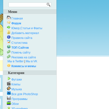
Меню
Главная
Форум
Юмор,Статьи и Факты
Добавить материал
Правила сайта
Статистика
ТОП Сайтов
Помочь сайту
Реклама на сайте
Мы в Twitter
|
Мы в VK
Комиксы и мемы
Категории
Футажи
Клипы
Музыка
Все для PhotoShop
Программы
Обои
3D-графика