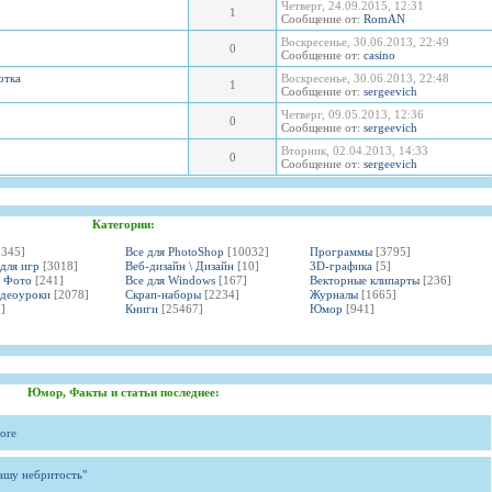
Четверг, 24.09.2015, 12:31
1
Сообщение от:
RomAN
Воскресенье, 30.06.2013, 22:49
0
Сообщение от:
casino
отка
Воскресенье, 30.06.2013, 22:48
1
Сообщение от:
sergeevich
Четверг, 09.05.2013, 12:36
0
Сообщение от:
sergeevich
Вторник, 02.04.2013, 14:33
0
Сообщение от:
sergeevich
Категории:
3345]
Все для PhotoShop
[10032]
Программы
[3795]
 для игр
[3018]
Веб-дизайн \ Дизайн
[10]
3D-графика
[5]
и Фото
[241]
Все для Windows
[167]
Векторные клипарты
[236]
идеоуроки
[2078]
Скрап-наборы
[2234]
Журналы
[1665]
]
Книги
[25467]
Юмор
[941]
Юмор, Факты и статьи последнее:
ore
вашу небритость"