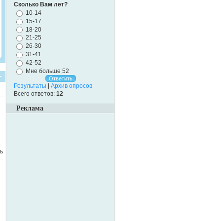
Сколько Вам лет?
10-14
15-17
18-20
21-25
26-30
31-41
42-52
Мне больше 52
Результаты
|
Архив опросов
Всего ответов:
12
Реклама
ь