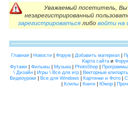
Уважаемый посетитель, Вы 
незарегистрированный пользоват
зарегистрироваться
либо
войти на
Главная
|
Новости
|
Форум
|
Добавить материал
|
П
Карта сайта
и
Фору
Футажи
|
Фильмы
|
Музыка
|
PhotoShop
|
Программы
\ Дизайн
|
Игры \ Все для игр
|
Векторные клипарт
Видеоуроки
|
Все для Windows
|
Картинки и Фото
|
С
|
Клипы
|
Книги
|
Юмор
|
Проч