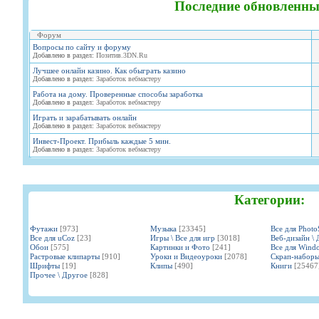
Последние обновленны
Форум
Вопросы по сайту и форуму
Добавлено в раздел:
Позитив.3DN.Ru
Лучшее онлайн казино. Как обыграть казино
Добавлено в раздел:
Заработок вебмастеру
Работа на дому. Проверенные способы заработка
Добавлено в раздел:
Заработок вебмастеру
Играть и зарабатывать онлайн
Добавлено в раздел:
Заработок вебмастеру
Инвест-Проект. Прибыль каждые 5 мин.
Добавлено в раздел:
Заработок вебмастеру
Категории:
Футажи
[973]
Музыка
[23345]
Все для Phot
Все для uCoz
[23]
Игры \ Все для игр
[3018]
Веб-дизайн \ 
Обои
[575]
Картинки и Фото
[241]
Все для Wind
Растровые клипарты
[910]
Уроки и Видеоуроки
[2078]
Скрап-набор
Шрифты
[19]
Клипы
[490]
Книги
[25467
Прочее \ Другое
[828]